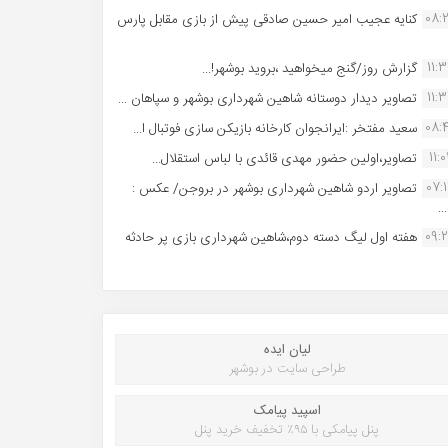
08:
کنایه عجیب امیر حسین صادقی پیش از بازی مقابل پارس
11:
گزارش روز/گنج میخواهید ،بروید بوشهر!...
11:
تصاویر دیدار دوستانه شاهین شهردارى بوشهر و سپاهان ...
08:
سعید مفتخر :ایرانجوان کارخانه بازیکن سازی فوتبال ا...
11:0
تصاویر،اولین حضور مهدی قائدی با لباس استقلال...
07:
تصاویر اردو شاهین شهرداری بوشهر در بروجن/ عکس :
..
09:
هفته اول لیگ دسته دوم،شاهین شهرداری بازی پر حادثه
لیان ایده
طراحی سایت در بوشهر
اسپید پیامک
پنل پیامکی با ۹۵٪ تخفیف خرید پنل