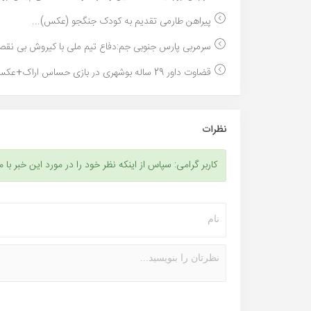
پیراهن طارمی تقدیم به کودک جنگجو (عکس)...
سرمربی پارس جنوبی جم:دفاع تیم ملی با کیروش بی نقص 
قضاوت داور 29 ساله بوشهری در بازی حساس اراک+عکس...
نظرات
کاربر گرامی: سپاس از اینکه نظر خود را در مورد این خبر با م