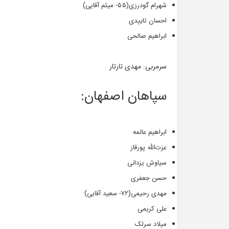
شهرام گودرزی(۵۵- میثم آقایی)
احسان تاییدی
ابراهیم صالحی
سرمربی: مهدی تارتار
سپاهان اصفهان:
ابراهیم عالمه
عزت‌الله پورقاز
سیاوش یزدانی
حسن جعفری
مهدی رحیمی(۷۲- سعید آقایی)
علی کریمی
میلاد سرلک