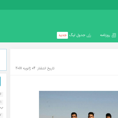
روزنامه
جدول لیگ
جدید
تاریخ انتشار: 04 ژانویه 2018
16
1
ب..
07