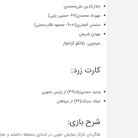
جلال‌الدین علی‌محمدی
مهرداد محمدی(۶۷- حسین پاپی)
ساسان انصاری(۱+۹۰- محمود قائدرحمتی)
مهدی شریفی
سرمربی: زلاتکو کرانچار
کارت زرد:
وحید حمدی‌نژاد(۳۹) از پارس جنوبی
میلاد سرلک(۴۲) از سپاهان
شرح بازی: