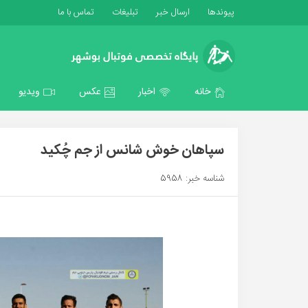
پیوندها
ارسال خبر
تبلیغات
تماس با ما
خانه
اخبار
عکس
ویدیو
سپاهان خوش شانس از جم چُکید
شناسه خبر: 5958