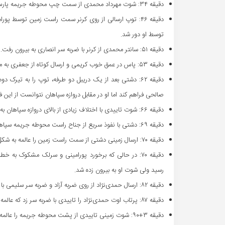
دقیقه ۳۴: شوت مهرداد محمدی از سمت چپ محوطه جریمه پارس جنوبی به محمدی‌فرد برخورد کرد و راهی کرنر شد.
دقیقه ۴۶: توپ ارسالی از روی کرنر سمت راست زمین توسط پ
توسط او دور شد.
دقیقه ۵۱: سانتر محمدی از کرنر با ضربه سر انصاری به بیرون رفت.
دقیقه ۵۳: پاس در عمق خوب کریمی و ارسال کوتاه از جعفری به مقابل دروازه پارس جنوبی را مهاجمان سپاهان نتوانستند استفاده کنند.
دقیقه ۶۲: دشتی بعد از یک دریبل دو طرفه، توپ را به تیر
صالحی فراهم کند اما او در مقابل دروازه سپاهان نتوانست از این ف
دقیقه ۶۶: شوت تاییدی با اختلاف زیادی از بالای دروازه سپاهان به اوت رفت.
دقیقه ۶۹: دشتی با نفوذ سریع از جناح راست محوطه جریمه سپاهان، فرصت خطرناکی ترتیب داد ولی شوت او عرض زمین را طی کرد.
دقیقه ۷۰: ارسال زمینی دشتی از سمت راست زمین را عالمه به شکل عجیبی با پا از روی خط دفع کرد.
دقیقه ۷۰: در حالی که برخورد پورامینی و سرلک مشکوک به
رسید ولی شوت او به بیرون زده شد.
دقیقه ۸۲: ارسال حمدی‌نژاد از روی ضربه آزاد و ضربه سر سلیمی با اختلاف کمی از روی تیرک افقی دروازه سپاهان به اوت رفت.
دقیقه ۸۷: پرتاب اوت حمدی‌نژاد را تاییدی با ضربه سر زد که عالمه توپ را در اختیار گرفت.
دقیقه ۳+۹۰: شوت زمینی تاییدی از پشت محوطه جریمه را عالمه جمع کرد.