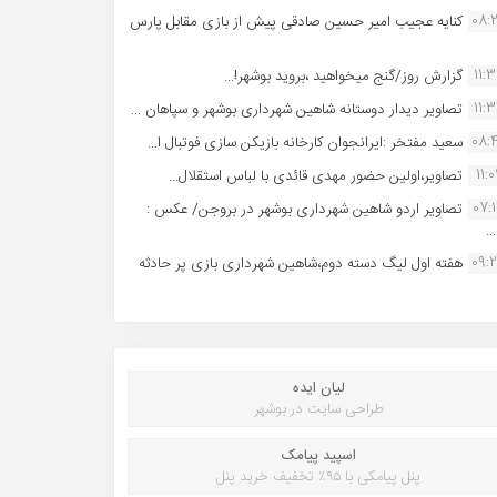
08:
کنایه عجیب امیر حسین صادقی پیش از بازی مقابل پارس
11:
گزارش روز/گنج میخواهید ،بروید بوشهر!...
11:
تصاویر دیدار دوستانه شاهین شهردارى بوشهر و سپاهان ...
08:
سعید مفتخر :ایرانجوان کارخانه بازیکن سازی فوتبال ا...
11:0
تصاویر،اولین حضور مهدی قائدی با لباس استقلال...
07:
تصاویر اردو شاهین شهرداری بوشهر در بروجن/ عکس :
..
09:
هفته اول لیگ دسته دوم،شاهین شهرداری بازی پر حادثه
لیان ایده
طراحی سایت در بوشهر
اسپید پیامک
پنل پیامکی با ۹۵٪ تخفیف خرید پنل