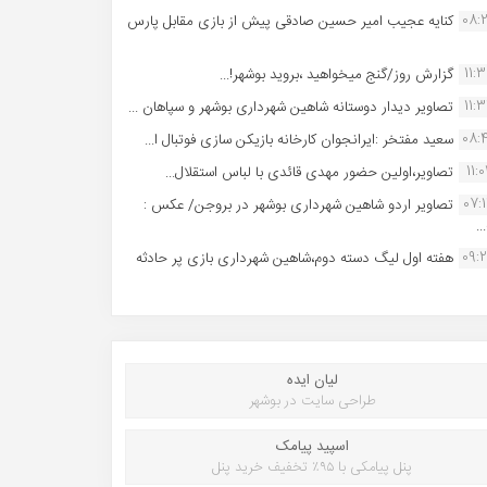
08:
کنایه عجیب امیر حسین صادقی پیش از بازی مقابل پارس
11:
گزارش روز/گنج میخواهید ،بروید بوشهر!...
11:
تصاویر دیدار دوستانه شاهین شهردارى بوشهر و سپاهان ...
08:
سعید مفتخر :ایرانجوان کارخانه بازیکن سازی فوتبال ا...
11:0
تصاویر،اولین حضور مهدی قائدی با لباس استقلال...
07:
تصاویر اردو شاهین شهرداری بوشهر در بروجن/ عکس :
..
09:
هفته اول لیگ دسته دوم،شاهین شهرداری بازی پر حادثه
لیان ایده
طراحی سایت در بوشهر
اسپید پیامک
پنل پیامکی با ۹۵٪ تخفیف خرید پنل