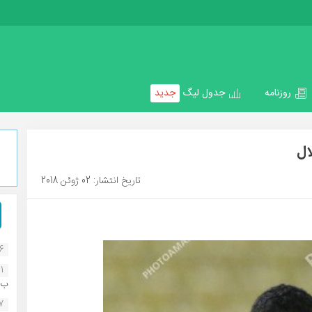
روزنامه
جدول لیگ
جدید
ال
تاریخ انتشار: 02 ژوئن 2018
16
1
ب..
07