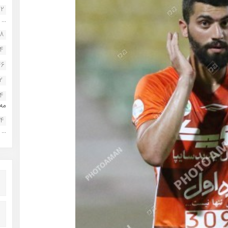
22
...
38
34
46
2
14
مه.
24
...