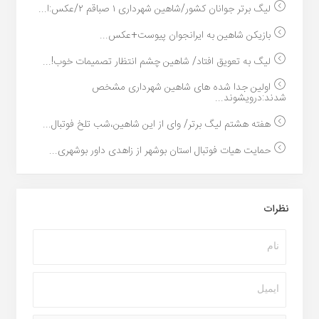
لیگ برتر جوانان کشور/شاهین شهرداری ۱ صباقم ۲/عکس:ا...
بازیکن شاهین به ایرانجوان پیوست+عکس...
لیگ به تعویق افتاد/ شاهین چشم انتظار تصمیمات خوب!...
اولین جدا شده های شاهین شهرداری مشخص
شدند:درویشوند...
هفته هشتم لیگ برتر/ وای از این شاهین،شب تلخ فوتبال...
حمایت هیات فوتبال استان بوشهر از زاهدی داور بوشهری...
نظرات