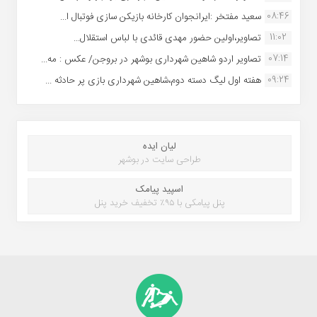
08:46
سعید مفتخر :ایرانجوان کارخانه بازیکن سازی فوتبال ا...
11:02
تصاویر،اولین حضور مهدی قائدی با لباس استقلال...
07:14
تصاویر اردو شاهین شهرداری بوشهر در بروجن/ عکس : مه...
09:24
هفته اول لیگ دسته دوم،شاهین شهرداری بازی پر حادثه ...
لیان ایده
طراحی سایت در بوشهر
اسپید پیامک
پنل پیامکی با ۹۵٪ تخفیف خرید پنل