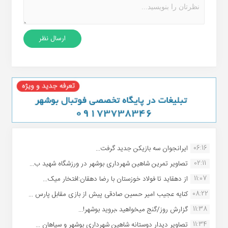
06:16
ایرانجوان سه بازیکن جدید گرفت...
02:11
تصاویر تمرین شاهین شهردارى بوشهر در ورزشگاه شهید ب...
11:07
از دهقاید تا فولاد خوزستان با رضا دهقان:افتخار میک...
08:22
کنایه عجیب امیر حسین صادقی پیش از بازی مقابل پارس ...
11:38
گزارش روز/گنج میخواهید ،بروید بوشهر!...
11:34
تصاویر دیدار دوستانه شاهین شهردارى بوشهر و سپاهان ...