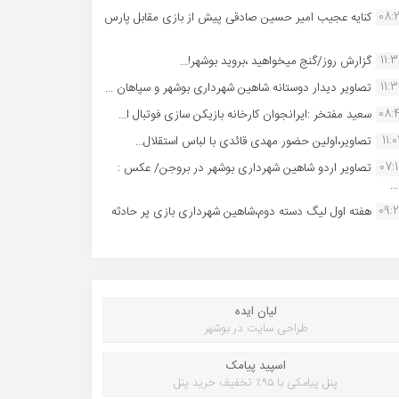
08:
کنایه عجیب امیر حسین صادقی پیش از بازی مقابل پارس
11:
گزارش روز/گنج میخواهید ،بروید بوشهر!...
11:
تصاویر دیدار دوستانه شاهین شهردارى بوشهر و سپاهان ...
08:
سعید مفتخر :ایرانجوان کارخانه بازیکن سازی فوتبال ا...
11:0
تصاویر،اولین حضور مهدی قائدی با لباس استقلال...
07:
تصاویر اردو شاهین شهرداری بوشهر در بروجن/ عکس :
..
09:
هفته اول لیگ دسته دوم،شاهین شهرداری بازی پر حادثه
لیان ایده
طراحی سایت در بوشهر
اسپید پیامک
پنل پیامکی با ۹۵٪ تخفیف خرید پنل