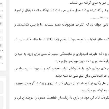
 نیز به بازی گرفته می شدند.
22
...
ه را که دیده بودند مدل سازی می کردند تا اینکه جاذبه فوتبال از کوچه
38
 می رسد………..
34
نابی جوانه زد که اکثرآنها هیچوقت دیده نشدند اما پا پس نکشیدند و
46
2
 مسافر فوتبالی بنام محمود ابراهیم زاده داشتند اما متاسفانه جایی در
14
مه.
بود که علیرغم امیدواری و شایستگی بسیار شانسی برای ورود به میدان
24
انسه ای بود که درپرسپولیس بازی کرد.
...
هر بوشهر خود را به فوتبال ایران معرفی کرد و با ورود به پرسپولیس
ی جز انتخابش برای تیم ملی نداشته باشد
و ملی(کیروش) او هر دو از مربیان کاربلد اروپایی بودند اگر برخی مربیان
به گونه ای دیگر بود
رفت تا با گل خود در بازی با ازبکستان قطعیت صعود را دوچندان کرد و