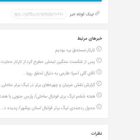
لینک کوتاه خبر
خبر‌های مرتبط
تارتار:مستحق برد بودیم
پس از شکست سنگین تیمش مطرح کرد:از تارتار حمایت م
آقای گلی آسیا؛ طارمی به دنبال تحقق رویا...
گزارش:نقش مربیان و چهره‌های برتر در لیگ برتر ساحلی..
هفته ششم لیگ برتر فوتبال ساحلی/ پارس جنوبی با هفت 
جدول رده‌بندی لیگ برتر فوتبال استان بوشهر/ پدیده د...
نظرات