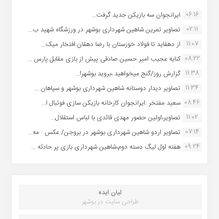
06:16
ایرانجوان سه بازیکن جدید گرفت...
02:11
تصاویر تمرین شاهین شهردارى بوشهر در ورزشگاه شهید ب...
11:07
از دهقاید تا فولاد خوزستان با رضا دهقان:افتخار میک...
08:22
کنایه عجیب امیر حسین صادقی پیش از بازی مقابل پارس ...
11:38
گزارش روز/گنج میخواهید ،بروید بوشهر!...
11:34
تصاویر دیدار دوستانه شاهین شهردارى بوشهر و سپاهان ...
08:46
سعید مفتخر :ایرانجوان کارخانه بازیکن سازی فوتبال ا...
11:02
تصاویر،اولین حضور مهدی قائدی با لباس استقلال...
07:14
تصاویر اردو شاهین شهرداری بوشهر در بروجن/ عکس : مه...
09:24
هفته اول لیگ دسته دوم،شاهین شهرداری بازی پر حادثه ...
لیان ایده
طراحی سایت در بوشهر