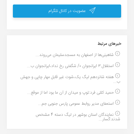
عضویت در کانال تلگرام
خبر‌های مرتبط
شاهینی‌ها از اصفهان به مسجدسلیمان می‌روند...
استقلال ۳ ایرانجوان ۰/ شگفتی رخ نداد،ایرانجوان ب...
هفته شانزدهم لیگ یک،شوت غیر قابل مهار چاپی و جهش
ب...
حمید کللی فرد:توپ و میدان از آن ما بود اما از موقع...
استعفای مدیر روابط عمومی پارس جنوبی جم...
نمایندگان استان بوشهر در لیگ دسته 4 مشخص
شدند:گسار...