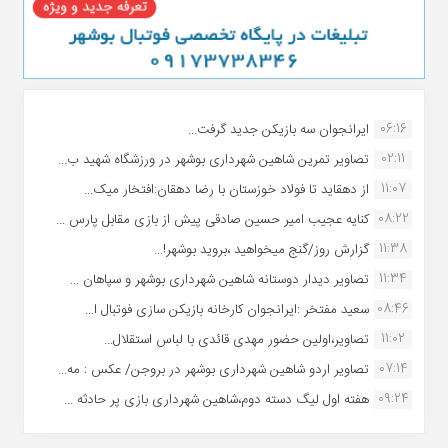
06:16
ایرانجوان سه بازیکن جدید گرفت...
02:11
تصاویر تمرین شاهین شهردارى بوشهر در ورزشگاه شهید ب...
11:07
از دهقاید تا فولاد خوزستان با رضا دهقان:افتخار میک...
08:22
کنایه عجیب امیر حسین صادقی پیش از بازی مقابل پارس ...
11:38
گزارش روز/گنج میخواهید ،بروید بوشهر!...
11:34
تصاویر دیدار دوستانه شاهین شهردارى بوشهر و سپاهان ...
08:46
سعید مفتخر :ایرانجوان کارخانه بازیکن سازی فوتبال ا...
11:02
تصاویر،اولین حضور مهدی قائدی با لباس استقلال...
07:14
تصاویر اردو شاهین شهرداری بوشهر در بروجن/ عکس : مه...
09:24
هفته اول لیگ دسته دوم،شاهین شهرداری بازی پر حادثه ...