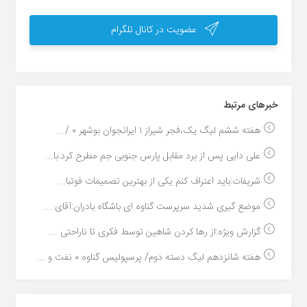
عضویت در کانال تلگرام
خبر‌های مرتبط
هفته ششم لیگ یک،فجر شیراز ۱ ایرانجوان بوشهر ۰ /...
علی دایی پس از برد مقابل پارس جنوبی جم مطرح کرد:با...
شریفات:باید اعتراف کنم یکی از بهترین تصمیمات فوتبا...
موضع گیری شدید سرپرست گناوه ای باشگاه بادران:آقای ...
گزارش ویژه:از رها کردن شاهین توسط فکری تا ناراحتی ...
هفته شانزدهم لیگ دسته دوم/ پرسپولیس گناوه ۰ نفت و ...