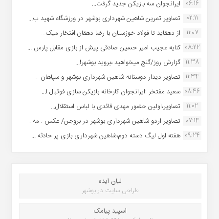
06:16
ایرانجوان سه بازیکن جدید گرفت...
02:11
تصاویر تمرین شاهین شهردارى بوشهر در ورزشگاه شهید ب...
11:07
از دهقاید تا فولاد خوزستان با رضا دهقان:افتخار میک...
08:22
کنایه عجیب امیر حسین صادقی پیش از بازی مقابل پارس ...
11:38
گزارش روز/گنج میخواهید ،بروید بوشهر!...
11:34
تصاویر دیدار دوستانه شاهین شهردارى بوشهر و سپاهان ...
08:46
سعید مفتخر :ایرانجوان کارخانه بازیکن سازی فوتبال ا...
11:02
تصاویر،اولین حضور مهدی قائدی با لباس استقلال...
07:14
تصاویر اردو شاهین شهرداری بوشهر در بروجن/ عکس : مه...
09:24
هفته اول لیگ دسته دوم،شاهین شهرداری بازی پر حادثه ...
لیان ایده
طراحی سایت در بوشهر
اسپید پیامک