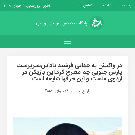
پیوندها
تبلیغات
تماس با ما
آخرین بروزرسانی: 9 جولای 2018
در واکنش به جدایی فرشید پاداش،سرپرست
پارس جنوبی جم مطرح کرد:این بازیکن در
اردوی ماست و این حرفها شایعه است
تاریخ انتشار: 09 جولای 2018