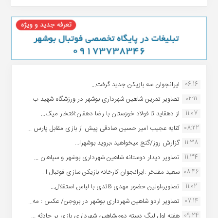
06:16
ایرانجوان سه بازیکن جدید گرفت...
02:11
تصاویر تمرین شاهین شهردارى بوشهر در ورزشگاه شهید ب...
11:07
از دهقاید تا فولاد خوزستان با رضا دهقان:افتخار میک...
08:22
کنایه عجیب امیر حسین صادقی پیش از بازی مقابل پارس ...
11:38
گزارش روز/گنج میخواهید ،بروید بوشهر!...
11:34
تصاویر دیدار دوستانه شاهین شهردارى بوشهر و سپاهان ...
08:46
سعید مفتخر :ایرانجوان کارخانه بازیکن سازی فوتبال ا...
11:02
تصاویر،اولین حضور مهدی قائدی با لباس استقلال...
07:14
تصاویر اردو شاهین شهرداری بوشهر در بروجن/ عکس : مه...
09:24
هفته اول لیگ دسته دوم،شاهین شهرداری بازی پر حادثه ...