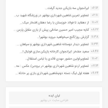
06:16
ایرانجوان سه بازیکن جدید گرفت...
02:11
تصاویر تمرین شاهین شهردارى بوشهر در ورزشگاه شهید ب...
11:07
از دهقاید تا فولاد خوزستان با رضا دهقان:افتخار میک...
08:22
کنایه عجیب امیر حسین صادقی پیش از بازی مقابل پارس ...
11:38
گزارش روز/گنج میخواهید ،بروید بوشهر!...
11:34
تصاویر دیدار دوستانه شاهین شهردارى بوشهر و سپاهان ...
08:46
سعید مفتخر :ایرانجوان کارخانه بازیکن سازی فوتبال ا...
11:02
تصاویر،اولین حضور مهدی قائدی با لباس استقلال...
07:14
تصاویر اردو شاهین شهرداری بوشهر در بروجن/ عکس : مه...
09:24
هفته اول لیگ دسته دوم،شاهین شهرداری بازی پر حادثه ...
لیان ایده
طراحی سایت در بوشهر