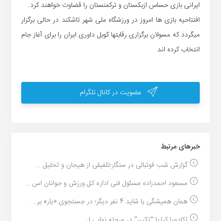
ایرانی بازی حساس ازبکستان و ترکمنستان را قضاوت خواهند کرد.
افتتاحیه بازی ها امروز در ورزشگاه ملی شهر تاشکند در حالی برگزار
میگردد که مسولان برگزاری رقابتها کوبل داوری ایران را برای آغاز جام
انتخاب کرده اند
عضویت در کانال تلگرام
خبر‌های مرتبط
گزارش شب فوتبالی در سنگار؛تلفیقی از هیجان و تحلیل ...
مسعود احمدزاده مسئول فنی اداره کل ورزش و جوانان اس...
همان همیشگی یا شاید 4 نفر دیگر؛ در جستجوی «یار» بر...
آکادمیا کیا با “تکین” در مرحله نهایی ل...