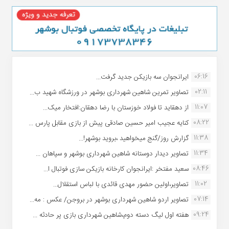
06:16
ایرانجوان سه بازیکن جدید گرفت...
02:11
تصاویر تمرین شاهین شهردارى بوشهر در ورزشگاه شهید ب...
11:07
از دهقاید تا فولاد خوزستان با رضا دهقان:افتخار میک...
08:22
کنایه عجیب امیر حسین صادقی پیش از بازی مقابل پارس ...
11:38
گزارش روز/گنج میخواهید ،بروید بوشهر!...
11:34
تصاویر دیدار دوستانه شاهین شهردارى بوشهر و سپاهان ...
08:46
سعید مفتخر :ایرانجوان کارخانه بازیکن سازی فوتبال ا...
11:02
تصاویر،اولین حضور مهدی قائدی با لباس استقلال...
07:14
تصاویر اردو شاهین شهرداری بوشهر در بروجن/ عکس : مه...
09:24
هفته اول لیگ دسته دوم،شاهین شهرداری بازی پر حادثه ...