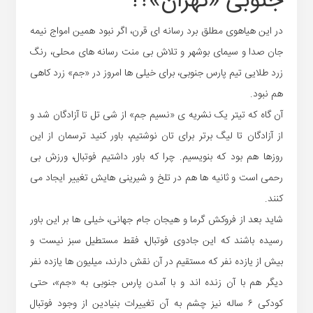
جنوبی «تهران»؟!
در این هیاهوی مطلق برد رسانه ای قرن، اگر نبود همین امواج نیمه
جان صدا و سیمای بوشهر و تلاش بی منت رسانه های محلی، رنگ
زرد طلایی تیم پارس جنوبی، برای خیلی ها امروز در «جم» زرد کاهی
هم نبود.
آن گاه که تیتر یک نشریه ی «نسیم جم» از شی تل تا آزادگان شد و
از آزادگان تا لیگ برتر برای تان نوشتیم، باور کنید ترسمان از این
روزها هم بود که بنویسیم. چرا که باور داشتیم فوتبال، ورزش بی
رحمی است و ثانیه ها هم در تلخ و شیرینی هایش تغییر ایجاد می
کنند.
شاید بعد از فروکش گرما و هیجان جام جهانی، خیلی ها بر این باور
رسیده باشند که این جادوی فوتبال، فقط مستطیل سبز نیست و
بیش از یازده نفر که مستقیم در آن نقش دارند، میلیون ها یازده نفر
دیگر هم با آن زنده اند و با آمدن پارس جنوبی به «جم»، حتی
کودکی ۶ ساله نیز چشم به آن تغییرات بنیادین از وجود فوتبال