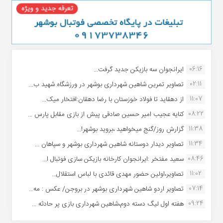
06:16
ایرانجوان سه بازیکن جدید گرفت...
02:11
تصاویر تمرین شاهین شهردارى بوشهر در ورزشگاه شهید ب...
11:07
از دهقاید تا فولاد خوزستان با رضا دهقان:افتخار میک...
08:22
کنایه عجیب امیر حسین صادقی پیش از بازی مقابل پارس ...
11:38
گزارش روز/گنج میخواهید ،بروید بوشهر!...
11:34
تصاویر دیدار دوستانه شاهین شهردارى بوشهر و سپاهان ...
08:46
سعید مفتخر :ایرانجوان کارخانه بازیکن سازی فوتبال ا...
11:02
تصاویر،اولین حضور مهدی قائدی با لباس استقلال...
07:14
تصاویر اردو شاهین شهرداری بوشهر در بروجن/ عکس : مه...
09:24
هفته اول لیگ دسته دوم،شاهین شهرداری بازی پر حادثه ...