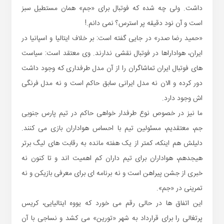
داشت. ولی چه شده که فوتبال برای «جم» همان مستطیل سبز
است و آن نود دقیقه پر استرس؟ نمی دانم.!
«حمید رضا صدر» در جایی گفته است: بر خلاف ایتالیا و اسپانیا در
ایران، هواداراها در فوتبال نقشی ندارند. وی معتقد است: سیاست
های فوتبال ایران تماشاگران را از آن مدل طرفداری که وجود داشت
دور کرده و الان نه مدل ایرانی سابق حاکم است و نه مدل فرنگی
اش وجود دارد.
ما نیز در خصوص نوع طرفدار خواهی حاکم در تیم پارس جنوبی
جم، معتقدیم، مسئولین تیم با احساس هواداران بازی می کنند.
دلیلش هم اینکه، کمتر از یک هفته مانده به رقابت های لیگ برتر
هیجدهم، هواداران برای تیم داران کم اهمیت اند و تا کنون نه
خبری از جشن پیراهن است و نه برنامه ای برای معرفی بازیکن و نه
تمرینی در «جم».
این اتفاق ها در حالی رقم می خورد که یووه ایتالیایی، کریس
پرتغالی را برای قرارداد به شهر «تورین» می کشد و نساجی با آن