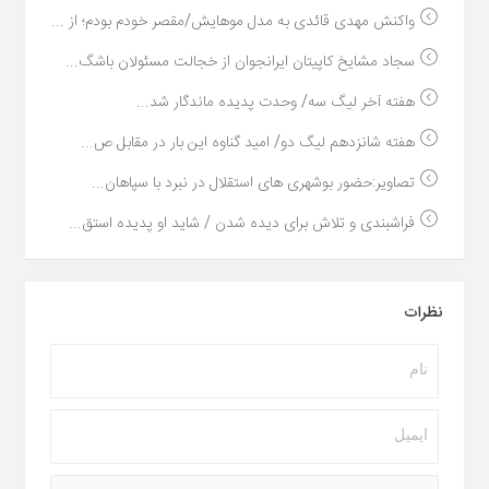
واکنش مهدی قائدی به مدل موهایش/مقصر خودم بودم؛ از ...
سجاد مشایخ کاپیتان ایرانجوان از خجالت مسئولان باشگ...
هفته آخر لیگ سه/ وحدت پدیده ماندگار شد...
هفته شانزدهم لیگ دو/ امید گناوه این بار در مقابل ص...
تصاویر:حضور بوشهری های استقلال در نبرد با سپاهان...
فراشبندی و تلاش برای دیده شدن / شاید او پدیده استق...
نظرات