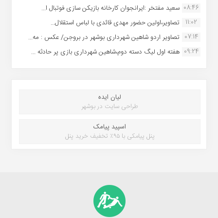
08:46
سعید مفتخر :ایرانجوان کارخانه بازیکن سازی فوتبال ا...
11:02
تصاویر،اولین حضور مهدی قائدی با لباس استقلال...
07:14
تصاویر اردو شاهین شهرداری بوشهر در بروجن/ عکس : مه...
09:24
هفته اول لیگ دسته دوم،شاهین شهرداری بازی پر حادثه ...
لیان ایده
طراحی سایت در بوشهر
اسپید پیامک
پنل پیامکی با ۹۵٪ تخفیف خرید پنل