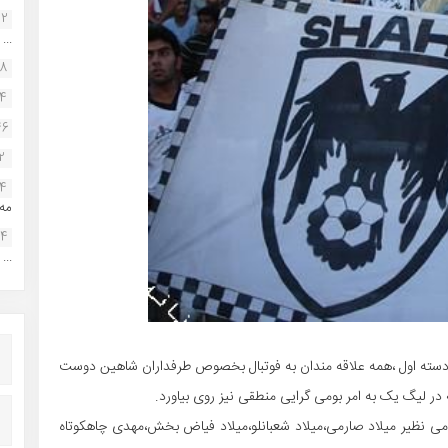
22
...
38
34
46
2
14
مه.
24
...
سته اول ،همه علاقه مندان به فوتبال بخصوص طرفداران شاهین دوست
نه در لیگ یک به امر بومی گرایی منطقی نیز روی بیاورد.
ومی نظیر میلاد صارمی،میلاد شعبانلو،میلاد فیاض بخش،مهدی چاهکوتاه