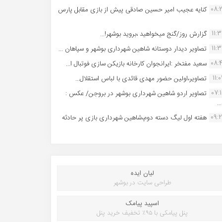
08:
کنایه عجیب امیر حسین صادقی پیش از بازی مقابل پارس
11:
گزارش روز/گنج میخواهید ،بروید بوشهر!...
11:
تصاویر دیدار دوستانه شاهین شهردارى بوشهر و سپاهان ...
08:
سعید مفتخر :ایرانجوان کارخانه بازیکن سازی فوتبال ا...
11:0
تصاویر،اولین حضور مهدی قائدی با لباس استقلال...
07:
تصاویر اردو شاهین شهرداری بوشهر در بروجن/ عکس :
..
09:
هفته اول لیگ دسته دوم،شاهین شهرداری بازی پر حادثه
لیان ایده
طراحی سایت در بوشهر
اسپید پیامک
پنل پیامکی با ۹۵٪ تخفیف خرید پنل