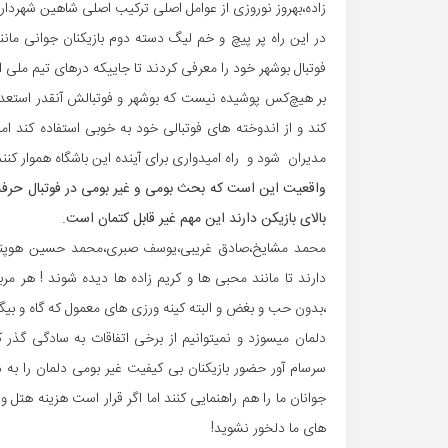
زاده،بهروز نوروزی از عوامل اصلی ترکیب اصلی شاهین شهردار
در این راه پر پیچ و خم لیگ دسته دوم بازیکنان جوانی ما
فوتبال بوشهر خود را معرفی کردند تا جاییکه درهای تیم ملی ام
بر هیچ‌کس پوشیده نیست که بوشهر و فوتبالش آنقدر استعداد 
کند و از اندوخته های فوتبالی خود به خوبی استفاده کند ا
مدیران شود و راه امیدواری برای آینده این باشگاه هموار کنند
واقعیت این است که بحث بومی و غیر بومی در فوتبال حرفه ا
بالای بازیکن دارند این مهم غیر قابل کتمان است.
محمد مشایخ،صادق غریبی،یوسف صبری،محمد حسین هوپناه و
دارند تا مانند محبی ها و کریم زاده ها دیده شوند ! هر م
،بدون حب و بغض و البته کینه ورزی های معمول که گاه و بیگاه 
دلمان میسوزد و نمیتوانیم از برخی اتفاقات به سادگی گذر 
سرسام آور حضور بازیکنان بی کیفیت غیر بومی دلمان را به در
جوانان ما را هم راهنمایی کنند اما اگر قرار است هزینه هتل و
های ما دلخور نشوید!