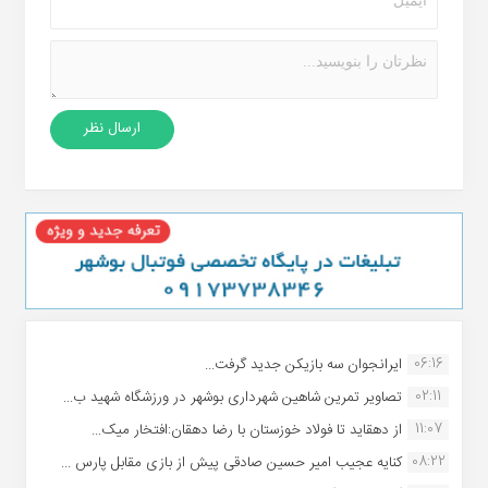
06:16
ایرانجوان سه بازیکن جدید گرفت...
02:11
تصاویر تمرین شاهین شهردارى بوشهر در ورزشگاه شهید ب...
11:07
از دهقاید تا فولاد خوزستان با رضا دهقان:افتخار میک...
08:22
کنایه عجیب امیر حسین صادقی پیش از بازی مقابل پارس ...