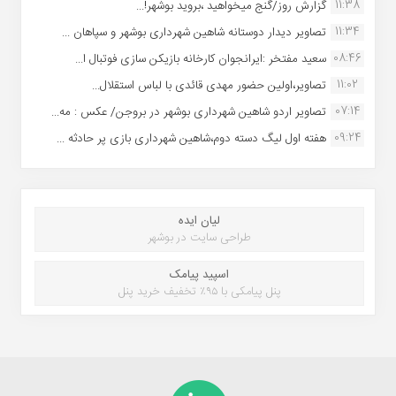
11:38
گزارش روز/گنج میخواهید ،بروید بوشهر!...
11:34
تصاویر دیدار دوستانه شاهین شهردارى بوشهر و سپاهان ...
08:46
سعید مفتخر :ایرانجوان کارخانه بازیکن سازی فوتبال ا...
11:02
تصاویر،اولین حضور مهدی قائدی با لباس استقلال...
07:14
تصاویر اردو شاهین شهرداری بوشهر در بروجن/ عکس : مه...
09:24
هفته اول لیگ دسته دوم،شاهین شهرداری بازی پر حادثه ...
لیان ایده
طراحی سایت در بوشهر
اسپید پیامک
پنل پیامکی با ۹۵٪ تخفیف خرید پنل