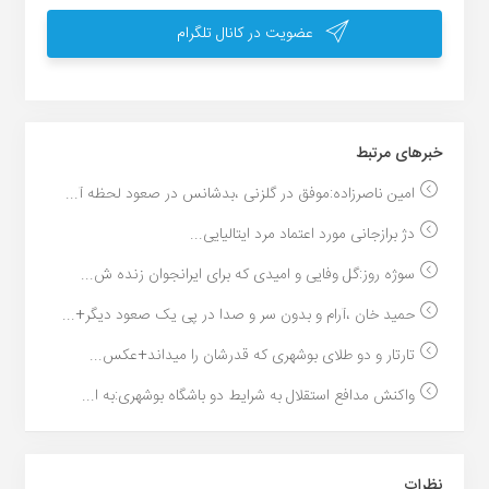
عضویت در کانال تلگرام
خبر‌های مرتبط
امین ناصرزاده:موفق در گلزنی ،بدشانس در صعود لحظه آ...
دژ برازجانی مورد اعتماد مرد ایتالیایی...
سوژه روز:گل وفایی و امیدی که برای ایرانجوان زنده ش...
حمید خان ،آرام و بدون سر و صدا در پی یک صعود دیگر+...
تارتار و دو طلای بوشهری که قدرشان را میداند+عکس...
واکنش مدافع استقلال به شرایط دو باشگاه بوشهری:به ا...
نظرات