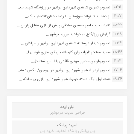
02:11
تصاویر تمرین شاهین شهردارى بوشهر در ورزشگاه شهید ب...
11:07
از دهقاید تا فولاد خوزستان با رضا دهقان:افتخار میک...
08:22
کنایه عجیب امیر حسین صادقی پیش از بازی مقابل پارس ...
11:38
گزارش روز/گنج میخواهید ،بروید بوشهر!...
11:34
تصاویر دیدار دوستانه شاهین شهردارى بوشهر و سپاهان ...
08:46
سعید مفتخر :ایرانجوان کارخانه بازیکن سازی فوتبال ا...
11:02
تصاویر،اولین حضور مهدی قائدی با لباس استقلال...
07:14
تصاویر اردو شاهین شهرداری بوشهر در بروجن/ عکس : مه...
09:24
هفته اول لیگ دسته دوم،شاهین شهرداری بازی پر حادثه ...
لیان ایده
طراحی سایت در بوشهر
اسپید پیامک
پنل پیامکی با ۹۵٪ تخفیف خرید پنل