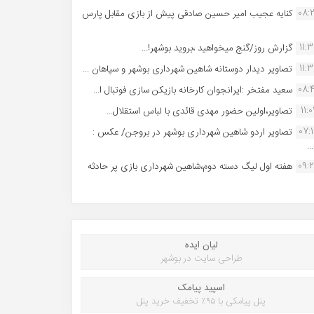
08:
کنایه عجیب امیر حسین صادقی پیش از بازی مقابل پارس
11:
گزارش روز/گنج میخواهید ،بروید بوشهر!...
11:
تصاویر دیدار دوستانه شاهین شهردارى بوشهر و سپاهان ...
08:
سعید مفتخر :ایرانجوان کارخانه بازیکن سازی فوتبال ا...
11:0
تصاویر،اولین حضور مهدی قائدی با لباس استقلال...
07:
تصاویر اردو شاهین شهرداری بوشهر در بروجن/ عکس :
..
09:
هفته اول لیگ دسته دوم،شاهین شهرداری بازی پر حادثه
لیان ایده
طراحی سایت در بوشهر
اسپید پیامک
پنل پیامکی با ۹۵٪ تخفیف خرید پنل