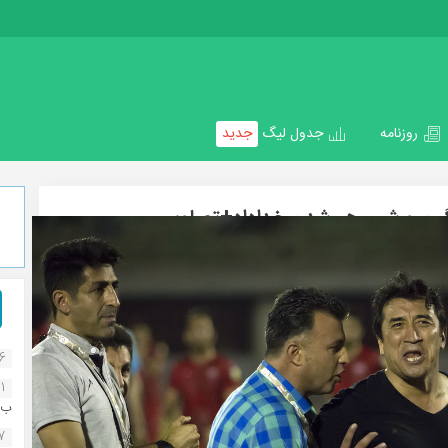
روزنامه
جدول لیگ
جدید
ین و شب هو شدن خداداد+تصاویر
تاریخ انتشار: 04 آگوست 2018
16
1
ب..
07