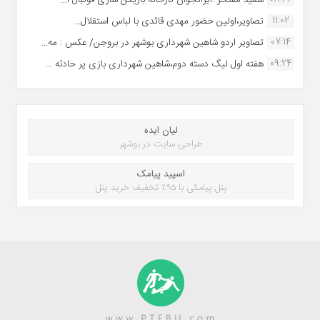
11:02
تصاویر،اولین حضور مهدی قائدی با لباس استقلال...
07:14
تصاویر اردو شاهین شهرداری بوشهر در بروجن/ عکس : مه...
09:24
هفته اول لیگ دسته دوم،شاهین شهرداری بازی پر حادثه ...
لیان ایده
طراحی سایت در بوشهر
اسپید پیامک
پنل پیامکی با ۹۵٪ تخفیف خرید پنل