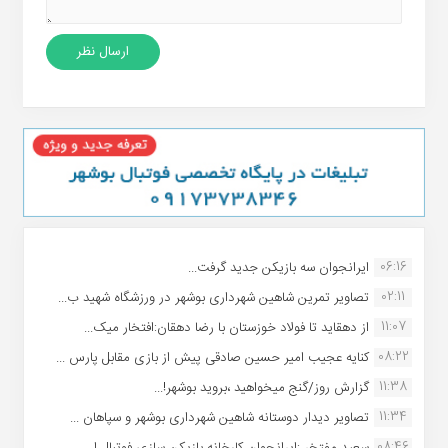
06:16
ایرانجوان سه بازیکن جدید گرفت...
02:11
تصاویر تمرین شاهین شهردارى بوشهر در ورزشگاه شهید ب...
11:07
از دهقاید تا فولاد خوزستان با رضا دهقان:افتخار میک...
08:22
کنایه عجیب امیر حسین صادقی پیش از بازی مقابل پارس ...
11:38
گزارش روز/گنج میخواهید ،بروید بوشهر!...
11:34
تصاویر دیدار دوستانه شاهین شهردارى بوشهر و سپاهان ...
08:46
سعید مفتخر :ایرانجوان کارخانه بازیکن سازی فوتبال ا...