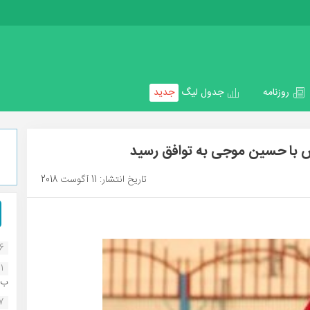
روزنامه
جدول لیگ
جدید
یس با حسین موجی به توافق رسید
تاریخ انتشار: 11 آگوست 2018
16
1
ب..
07