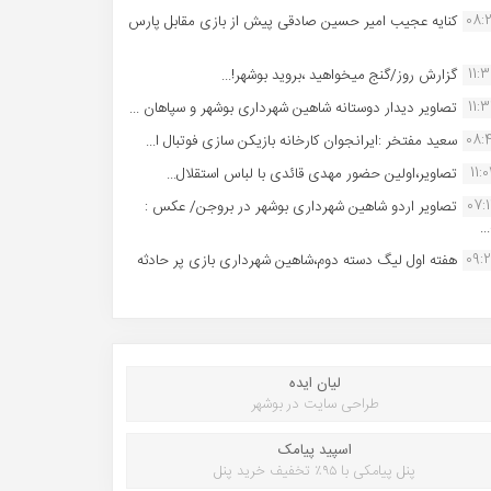
08:
کنایه عجیب امیر حسین صادقی پیش از بازی مقابل پارس
11:
گزارش روز/گنج میخواهید ،بروید بوشهر!...
11:
تصاویر دیدار دوستانه شاهین شهردارى بوشهر و سپاهان ...
08:
سعید مفتخر :ایرانجوان کارخانه بازیکن سازی فوتبال ا...
11:0
تصاویر،اولین حضور مهدی قائدی با لباس استقلال...
07:
تصاویر اردو شاهین شهرداری بوشهر در بروجن/ عکس :
..
09:
هفته اول لیگ دسته دوم،شاهین شهرداری بازی پر حادثه
لیان ایده
طراحی سایت در بوشهر
اسپید پیامک
پنل پیامکی با ۹۵٪ تخفیف خرید پنل