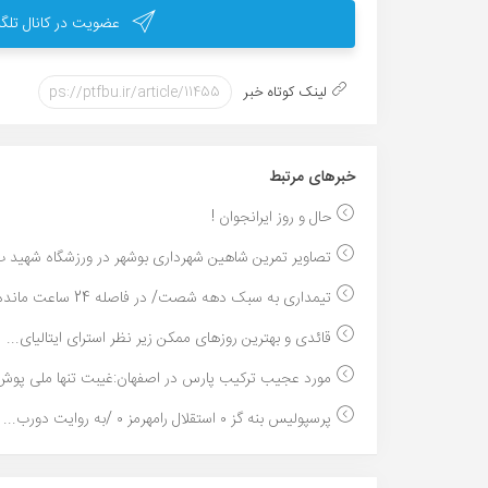
عضویت در کانال تلگر
لینک کوتاه خبر
خبر‌های مرتبط
حال و روز ایرانجوان !
تصاویر تمرین شاهین شهردارى بوشهر در ورزشگاه شهید ب
تیمداری به سبک دهه شصت/ در فاصله 24 ساعت مانده به ...
قائدی و بهترین روزهای ممکن زیر نظر استرای ایتالیای...
مورد عجیب ترکیب پارس در اصفهان:غیبت تنها ملی پوش
پرسپولیس بنه گز ٠ استقلال رامهرمز ٠ /به روایت دورب...