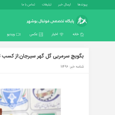
پیوندها
ارسال خبر
تبلیغات
تماس با ما
خانه
اخبار
عکس
ویدیو
بگویچ سرمربی گل گهر سیرجان:از کسب ت
شناسه خبر: 11496