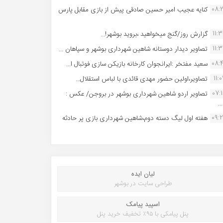
08:
کنایه عجیب امیر حسین صادقی پیش از بازی مقابل پارس
11:
گزارش روز/گنج میخواهید ،بروید بوشهر!...
11:
تصاویر دیدار دوستانه شاهین شهردارى بوشهر و سپاهان ...
08:
سعید مفتخر :ایرانجوان کارخانه بازیکن سازی فوتبال ا...
11:0
تصاویر،اولین حضور مهدی قائدی با لباس استقلال...
07:
تصاویر اردو شاهین شهرداری بوشهر در بروجن/ عکس :
..
09:
هفته اول لیگ دسته دوم،شاهین شهرداری بازی پر حادثه
لیان ایده
طراحی سایت در بوشهر
اسپید پیامک
پنل پیامکی با ۹۵٪ تخفیف خرید پنل