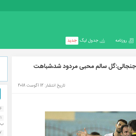
روزنامه
جدول لیگ
جدید
 جنجالی:گل سالم محبی مردود شد،شباهت
تاریخ انتشار: 12 آگوست 2018
16
1
ب..
07