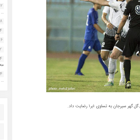
22
...
38
34
46
2
14
مه.
24
...
جان به تساوی ۱بر۱ رضایت داد.