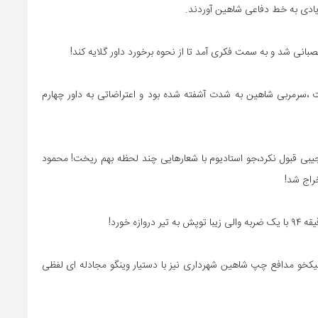
 زیادی به خط دفاعی شاهین آوردند.
انی شد و به سمت فکری آمد تا از نحوه برخورد داور گلایه کند!
،سرمربی شاهین به شدت آشفته شده بود و اعتراضاتی به داور چهارم
یبی قبول نکرد،جو استادیوم با شعارهایی چند لحظه بهم ریخت! محمود
راج شد!
ه خورد!
نیکخو مدافع چپ شاهین شهرداری نیز با دستیار وینگو مجادله ای لفظی