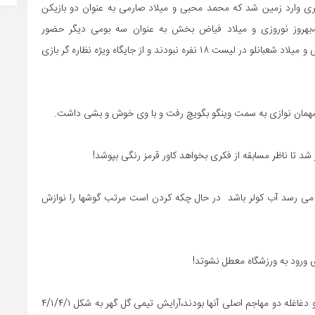
ن مورد نظر محمود فکری وارد زمین شد که محمد محبی و میلاد صارمی به عنوان دو بازیکن
،بهروز نوروزی و میلاد فیاض بخش به عنوان سه بومی دیگر حضور
داشتند.ضمن آنکه بازیکنانی نظیر متین کریم زاده،رضا سلیمانی و میلاد شعبانلو در لیست ۱۸ نفره نبودند و از جایگاه ویژه نظاره گر بازی
مهمان نوازی به سمت وینگو بگویچ رفت و با وی خوش و بشی داشت.
 تا ناظر مسابقه از فکری بخواهد کاور قرمز رنگی بپوشد!
ظر می رسد آب کولر باشد در حال چکه کردن است مرتب گوشها را نوازش
 ورود به ورزشگاه معطل نشوتد!
شاهین شهرداری با چینش ۴/۴/۲ وارد زمین شد که صارمی و دغاغله دو مهاجم اصلی آنها بودند،آرایش تیمی گل گهر به شکل ۴/۱/۴/۱