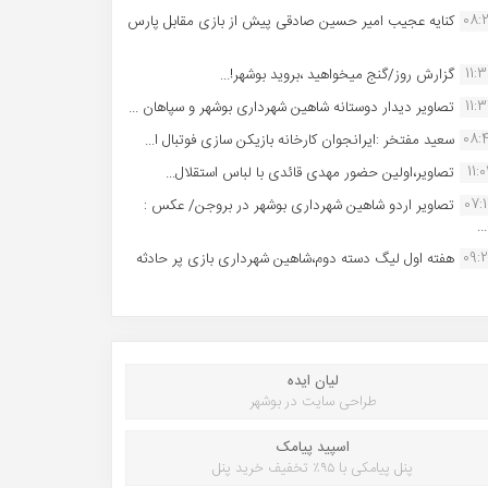
08:
کنایه عجیب امیر حسین صادقی پیش از بازی مقابل پارس
11:
گزارش روز/گنج میخواهید ،بروید بوشهر!...
11:
تصاویر دیدار دوستانه شاهین شهردارى بوشهر و سپاهان ...
08:
سعید مفتخر :ایرانجوان کارخانه بازیکن سازی فوتبال ا...
11:0
تصاویر،اولین حضور مهدی قائدی با لباس استقلال...
07:
تصاویر اردو شاهین شهرداری بوشهر در بروجن/ عکس :
..
09:
هفته اول لیگ دسته دوم،شاهین شهرداری بازی پر حادثه
لیان ایده
طراحی سایت در بوشهر
اسپید پیامک
پنل پیامکی با ۹۵٪ تخفیف خرید پنل