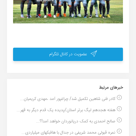
عضویت در کانال تلگرام
خبر‌های مرتبط
کادر فنی شاهین تکمیل شد/ چراغپور آمد ،مهدی کریمیان...
هفته هجدهم لیگ برتر استان/پدیده یک قدم دیگر به قهر...
صالح احمدی به کمک دریانوردان خواهد آمد!؟...
نمره قبولی محمد شریفی در جدال با هافبکهای میلیاردی...