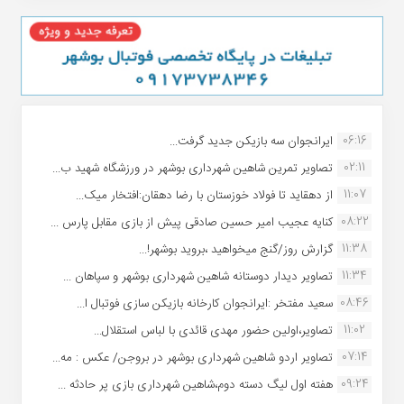
06:16
ایرانجوان سه بازیکن جدید گرفت...
02:11
تصاویر تمرین شاهین شهردارى بوشهر در ورزشگاه شهید ب...
11:07
از دهقاید تا فولاد خوزستان با رضا دهقان:افتخار میک...
08:22
کنایه عجیب امیر حسین صادقی پیش از بازی مقابل پارس ...
11:38
گزارش روز/گنج میخواهید ،بروید بوشهر!...
11:34
تصاویر دیدار دوستانه شاهین شهردارى بوشهر و سپاهان ...
08:46
سعید مفتخر :ایرانجوان کارخانه بازیکن سازی فوتبال ا...
11:02
تصاویر،اولین حضور مهدی قائدی با لباس استقلال...
07:14
تصاویر اردو شاهین شهرداری بوشهر در بروجن/ عکس : مه...
09:24
هفته اول لیگ دسته دوم،شاهین شهرداری بازی پر حادثه ...