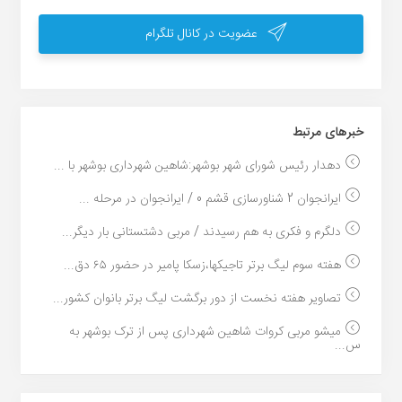
عضویت در کانال تلگرام
خبر‌های مرتبط
دهدار رئیس شورای شهر بوشهر:شاهین شهرداری بوشهر با ...
ایرانجوان 2 شناورسازی قشم 0 / ایرانجوان در مرحله ...
دلگرم و فکری به هم رسیدند / مربی دشتستانی بار دیگر...
هفته سوم لیگ برتر تاجیکها،زسکا پامیر در حضور ۶۵ دق...
تصاویر هفته نخست از دور برگشت لیگ برتر بانوان کشور...
میشو مربی کروات شاهین شهرداری پس از ترک بوشهر به
س...