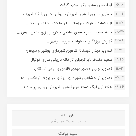
06:16
ایرانجوان سه بازیکن جدید گرفت...
02:11
تصاویر تمرین شاهین شهردارى بوشهر در ورزشگاه شهید ب...
11:07
از دهقاید تا فولاد خوزستان با رضا دهقان:افتخار میک...
08:22
کنایه عجیب امیر حسین صادقی پیش از بازی مقابل پارس ...
11:38
گزارش روز/گنج میخواهید ،بروید بوشهر!...
11:34
تصاویر دیدار دوستانه شاهین شهردارى بوشهر و سپاهان ...
08:46
سعید مفتخر :ایرانجوان کارخانه بازیکن سازی فوتبال ا...
11:02
تصاویر،اولین حضور مهدی قائدی با لباس استقلال...
07:14
تصاویر اردو شاهین شهرداری بوشهر در بروجن/ عکس : مه...
09:24
هفته اول لیگ دسته دوم،شاهین شهرداری بازی پر حادثه ...
لیان ایده
طراحی سایت در بوشهر
اسپید پیامک