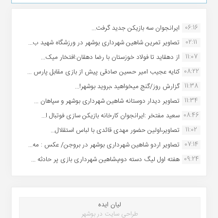
06:16
ایرانجوان سه بازیکن جدید گرفت...
02:11
تصاویر تمرین شاهین شهردارى بوشهر در ورزشگاه شهید ب...
11:07
از دهقاید تا فولاد خوزستان با رضا دهقان:افتخار میک...
08:22
کنایه عجیب امیر حسین صادقی پیش از بازی مقابل پارس ...
11:38
گزارش روز/گنج میخواهید ،بروید بوشهر!...
11:34
تصاویر دیدار دوستانه شاهین شهردارى بوشهر و سپاهان ...
08:46
سعید مفتخر :ایرانجوان کارخانه بازیکن سازی فوتبال ا...
11:02
تصاویر،اولین حضور مهدی قائدی با لباس استقلال...
07:14
تصاویر اردو شاهین شهرداری بوشهر در بروجن/ عکس : مه...
09:24
هفته اول لیگ دسته دوم،شاهین شهرداری بازی پر حادثه ...
لیان ایده
طراحی سایت در بوشهر