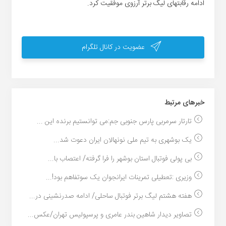
ادامه رقابتهای لیگ برتر آرزوی موفقیت کرد.
عضویت در کانال تلگرام
خبر‌های مرتبط
تارتار سرمربی پارس جنوبی جم:می توانستیم برنده این ...
یک بوشهری به تیم ملی نونهالان ایران دعوت شد...
بی پولی فوتبال استان بوشهر را فرا گرفته/ اعتصاب با...
وزیری :تعطیلی تمرینات ایرانجوان یک سوتفاهم بود!...
هفته هشتم لیگ برتر فوتبال ساحلی/ ادامه صدرنشینی در...
تصاویر دیدار شاهین بندر عامری و پرسپولیس تهران/عکس...