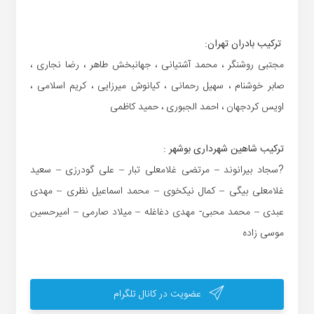
ترکیب بادران تهران:
مجتبی روشنگر ، محمد آشتیانی ، جهانبخش طاهر ، رضا نجاری ،
صابر خوشنام ، سهیل رحمانی ، کیانوش میرزایی ، کریم اسلامی ،
اویس کردجهان ، احمد الجبوری ، حمید کاظمی
ترکیب شاهین شهرداری بوشهر :
?سجاد بیرانوند – مرتضی غلامعلی تبار – علی گودرزی – سعید
غلامعلی بیگی – کمال نیکخوی – محمد اسماعیل نظری – مهدی
عبدی – محمد محبی- مهدی دغاغله – میلاد صارمی – امیرحسین
موسی زاده
عضویت در کانال تلگرام