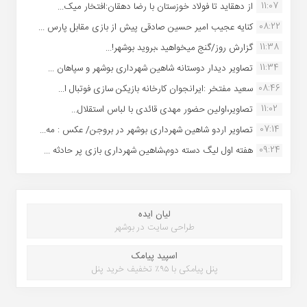
11:07
از دهقاید تا فولاد خوزستان با رضا دهقان:افتخار میک...
08:22
کنایه عجیب امیر حسین صادقی پیش از بازی مقابل پارس ...
11:38
گزارش روز/گنج میخواهید ،بروید بوشهر!...
11:34
تصاویر دیدار دوستانه شاهین شهردارى بوشهر و سپاهان ...
08:46
سعید مفتخر :ایرانجوان کارخانه بازیکن سازی فوتبال ا...
11:02
تصاویر،اولین حضور مهدی قائدی با لباس استقلال...
07:14
تصاویر اردو شاهین شهرداری بوشهر در بروجن/ عکس : مه...
09:24
هفته اول لیگ دسته دوم،شاهین شهرداری بازی پر حادثه ...
لیان ایده
طراحی سایت در بوشهر
اسپید پیامک
پنل پیامکی با ۹۵٪ تخفیف خرید پنل