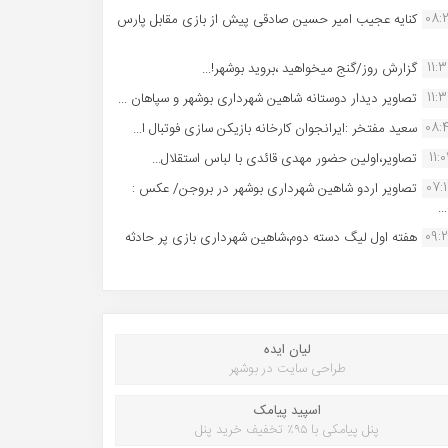
08:
کنایه عجیب امیر حسین صادقی پیش از بازی مقابل پارس
11:
گزارش روز/گنج میخواهید ،بروید بوشهر!...
11:
تصاویر دیدار دوستانه شاهین شهردارى بوشهر و سپاهان ...
08:
سعید مفتخر :ایرانجوان کارخانه بازیکن سازی فوتبال ا...
11:0
تصاویر،اولین حضور مهدی قائدی با لباس استقلال...
07:
تصاویر اردو شاهین شهرداری بوشهر در بروجن/ عکس :
..
09:
هفته اول لیگ دسته دوم،شاهین شهرداری بازی پر حادثه
لیان ایده
طراحی سایت در بوشهر
اسپید پیامک
پنل پیامکی با ۹۵٪ تخفیف خرید پنل