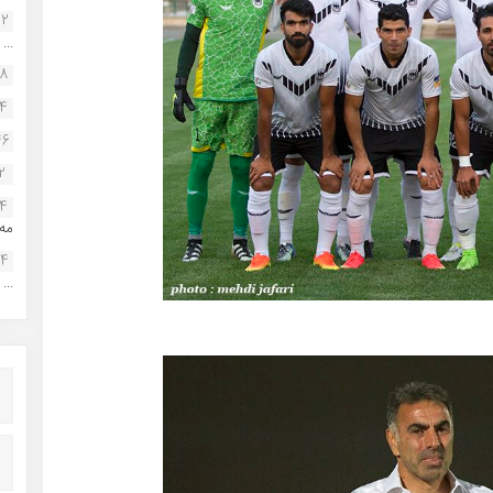
22
...
38
34
46
2
14
مه.
24
...