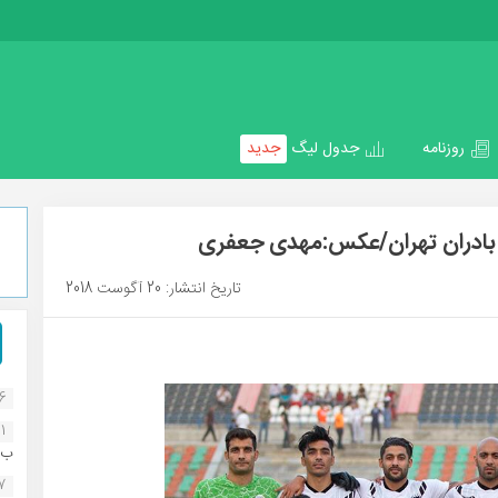
روزنامه
جدول لیگ
جدید
 بادران تهران/عکس:مهدی جعفری
تاریخ انتشار: 20 آگوست 2018
16
1
ب..
07