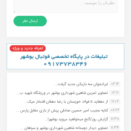
06:16
ایرانجوان سه بازیکن جدید گرفت...
02:11
تصاویر تمرین شاهین شهردارى بوشهر در ورزشگاه شهید ب...
11:07
از دهقاید تا فولاد خوزستان با رضا دهقان:افتخار میک...
08:22
کنایه عجیب امیر حسین صادقی پیش از بازی مقابل پارس ...
11:38
گزارش روز/گنج میخواهید ،بروید بوشهر!...
11:34
تصاویر دیدار دوستانه شاهین شهردارى بوشهر و سپاهان ...