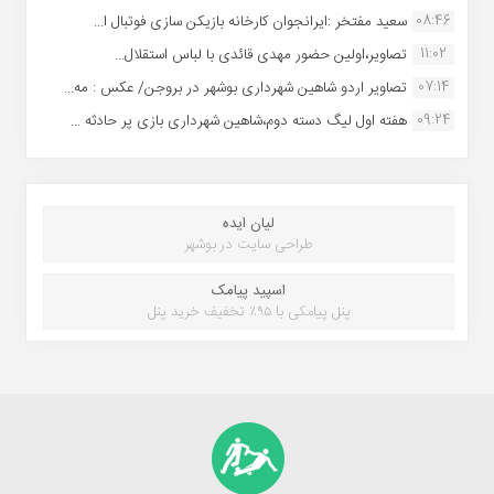
08:46
سعید مفتخر :ایرانجوان کارخانه بازیکن سازی فوتبال ا...
11:02
تصاویر،اولین حضور مهدی قائدی با لباس استقلال...
07:14
تصاویر اردو شاهین شهرداری بوشهر در بروجن/ عکس : مه...
09:24
هفته اول لیگ دسته دوم،شاهین شهرداری بازی پر حادثه ...
لیان ایده
طراحی سایت در بوشهر
اسپید پیامک
پنل پیامکی با ۹۵٪ تخفیف خرید پنل