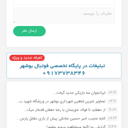
06:16
ایرانجوان سه بازیکن جدید گرفت...
02:11
تصاویر تمرین شاهین شهردارى بوشهر در ورزشگاه شهید ب...
11:07
از دهقاید تا فولاد خوزستان با رضا دهقان:افتخار میک...
08:22
کنایه عجیب امیر حسین صادقی پیش از بازی مقابل پارس ...
11:38
گزارش روز/گنج میخواهید ،بروید بوشهر!...