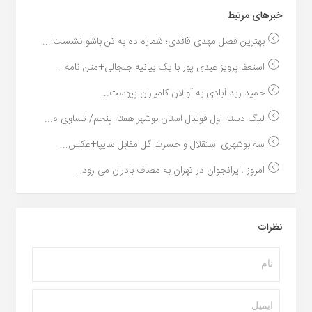
خبر‌های مرتبط
بهترین فصل مهدی قائدی؛ شماره ده به تن باشو نشست!...
استعفا پرویز عبدی پور با یک بیانیه جنجالی+متن نامه...
حمید زید آبادی به آوالان کامیاران پیوست...
لیگ دسته اول فوتبال استان بوشهر-هفته پنجم/ تساوی ه...
سه بوشهری استقلال و حسرت گل مقابل سایپا+عکس...
امروز ،ایرانجوان در تهران به مصاف بادران می رود...
نظرات