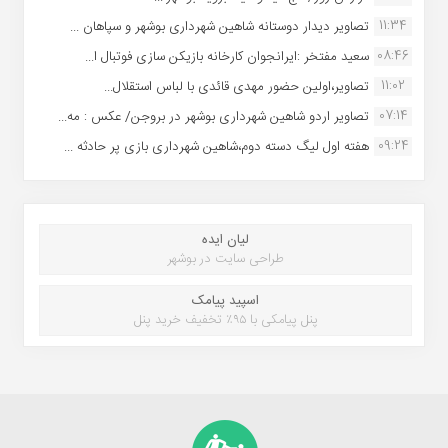
11:34
تصاویر دیدار دوستانه شاهین شهردارى بوشهر و سپاهان ...
08:46
سعید مفتخر :ایرانجوان کارخانه بازیکن سازی فوتبال ا...
11:02
تصاویر،اولین حضور مهدی قائدی با لباس استقلال...
07:14
تصاویر اردو شاهین شهرداری بوشهر در بروجن/ عکس : مه...
09:24
هفته اول لیگ دسته دوم،شاهین شهرداری بازی پر حادثه ...
لیان ایده
طراحی سایت در بوشهر
اسپید پیامک
پنل پیامکی با ۹۵٪ تخفیف خرید پنل