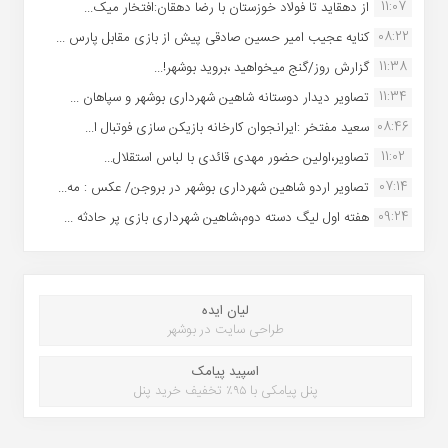
11:07
از دهقاید تا فولاد خوزستان با رضا دهقان:افتخار میک...
08:22
کنایه عجیب امیر حسین صادقی پیش از بازی مقابل پارس ...
11:38
گزارش روز/گنج میخواهید ،بروید بوشهر!...
11:34
تصاویر دیدار دوستانه شاهین شهردارى بوشهر و سپاهان ...
08:46
سعید مفتخر :ایرانجوان کارخانه بازیکن سازی فوتبال ا...
11:02
تصاویر،اولین حضور مهدی قائدی با لباس استقلال...
07:14
تصاویر اردو شاهین شهرداری بوشهر در بروجن/ عکس : مه...
09:24
هفته اول لیگ دسته دوم،شاهین شهرداری بازی پر حادثه ...
لیان ایده
طراحی سایت در بوشهر
اسپید پیامک
پنل پیامکی با ۹۵٪ تخفیف خرید پنل