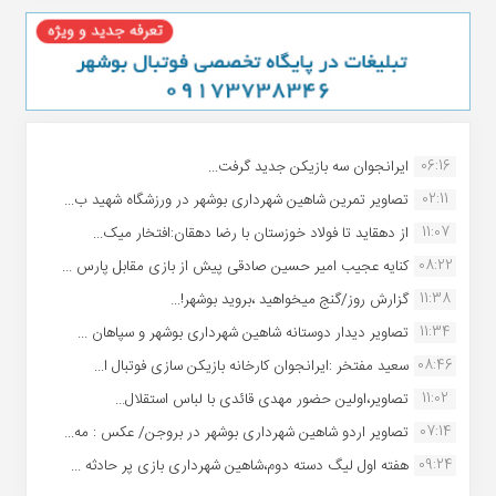
06:16
ایرانجوان سه بازیکن جدید گرفت...
02:11
تصاویر تمرین شاهین شهردارى بوشهر در ورزشگاه شهید ب...
11:07
از دهقاید تا فولاد خوزستان با رضا دهقان:افتخار میک...
08:22
کنایه عجیب امیر حسین صادقی پیش از بازی مقابل پارس ...
11:38
گزارش روز/گنج میخواهید ،بروید بوشهر!...
11:34
تصاویر دیدار دوستانه شاهین شهردارى بوشهر و سپاهان ...
08:46
سعید مفتخر :ایرانجوان کارخانه بازیکن سازی فوتبال ا...
11:02
تصاویر،اولین حضور مهدی قائدی با لباس استقلال...
07:14
تصاویر اردو شاهین شهرداری بوشهر در بروجن/ عکس : مه...
09:24
هفته اول لیگ دسته دوم،شاهین شهرداری بازی پر حادثه ...