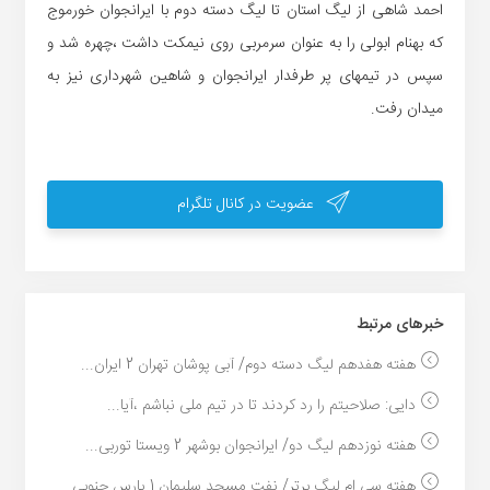
احمد شاهی از لیگ استان تا لیگ دسته دوم با ایرانجوان خورموج
که بهنام ابولی را به عنوان سرمربی روی نیمکت داشت ،چهره شد و
سپس در تیمهای پر طرفدار ایرانجوان و شاهین شهرداری نیز به
میدان رفت.
عضویت در کانال تلگرام
خبر‌های مرتبط
هفته هفدهم لیگ دسته دوم/ آبی پوشان تهران 2 ایران...
دایی: صلاحیتم را رد کردند تا در تیم ملی نباشم ،آیا...
هفته نوزدهم لیگ دو/ ایرانجوان بوشهر 2 ویستا توربی...
هفته سی ام لیگ برتر/ نفت مسجد سلیمان 1 پارس جنوبی ...