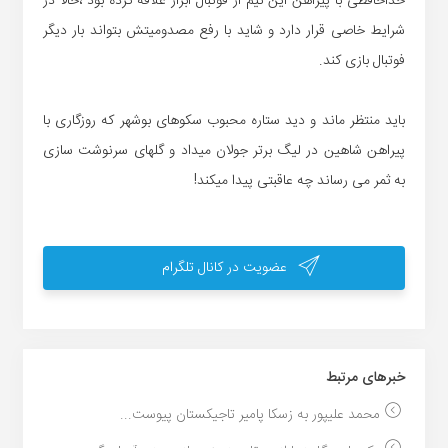
خداحافظی با پیراهن این تیم از فوتبال ابراز علاقه کرده بود ،حالا در
شرایط خاصی قرار دارد و شاید با رفع مصدومیتش بتواند بار دیگر
فوتبال بازی کند.
باید منتظر ماند و دید ستاره محبوب سکوهای بوشهر که روزگاری با
پیراهن شاهین در لیگ برتر جولان میداد و گلهای سرنوشت سازی
به ثمر می رساند چه عاقبتی پیدا میکند!
عضویت در کانال تلگرام
خبر‌های مرتبط
محمد علیپور به زسکا پامیر تاجیکستان پیوست...