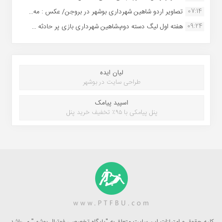
07:14
تصاویر اردو شاهین شهرداری بوشهر در بروجن/ عکس : مه...
09:24
هفته اول لیگ دسته دوم،شاهین شهرداری بازی پر حادثه ...
لیان ایده
طراحی سایت در بوشهر
اسپید پیامک
پنل پیامکی با ۹۵٪ تخفیف خرید پنل
کلیه حقوق و امتیازات این سایت متعلق به "پایگاه تخصصی فوتبال بوشهر" می‌باشد.