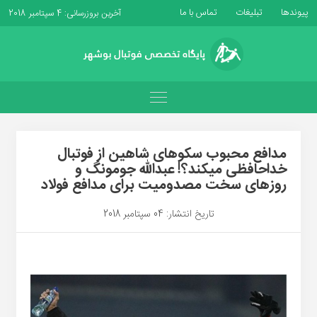
پیوندها
تبلیغات
تماس با ما
آخرین بروزرسانی: 4 سپتامبر 2018
مدافع محبوب سکوهای شاهین از فوتبال
خداحافظی میکند؟! عبدالله جومونگ و
روزهای سخت مصدومیت برای مدافع فولاد
تاریخ انتشار: 04 سپتامبر 2018