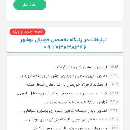
06:16
ایرانجوان سه بازیکن جدید گرفت...
02:11
تصاویر تمرین شاهین شهردارى بوشهر در ورزشگاه شهید ب...
11:07
از دهقاید تا فولاد خوزستان با رضا دهقان:افتخار میک...
08:22
کنایه عجیب امیر حسین صادقی پیش از بازی مقابل پارس ...
11:38
گزارش روز/گنج میخواهید ،بروید بوشهر!...
11:34
تصاویر دیدار دوستانه شاهین شهردارى بوشهر و سپاهان ...
08:46
سعید مفتخر :ایرانجوان کارخانه بازیکن سازی فوتبال ا...
11:02
تصاویر،اولین حضور مهدی قائدی با لباس استقلال...