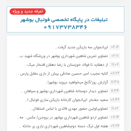
06:16
ایرانجوان سه بازیکن جدید گرفت...
02:11
تصاویر تمرین شاهین شهردارى بوشهر در ورزشگاه شهید ب...
11:07
از دهقاید تا فولاد خوزستان با رضا دهقان:افتخار میک...
08:22
کنایه عجیب امیر حسین صادقی پیش از بازی مقابل پارس ...
11:38
گزارش روز/گنج میخواهید ،بروید بوشهر!...
11:34
تصاویر دیدار دوستانه شاهین شهردارى بوشهر و سپاهان ...
08:46
سعید مفتخر :ایرانجوان کارخانه بازیکن سازی فوتبال ا...
11:02
تصاویر،اولین حضور مهدی قائدی با لباس استقلال...
07:14
تصاویر اردو شاهین شهرداری بوشهر در بروجن/ عکس : مه...
09:24
هفته اول لیگ دسته دوم،شاهین شهرداری بازی پر حادثه ...