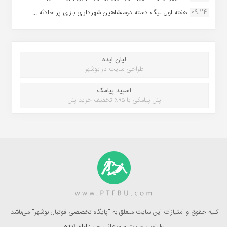
09:24
هفته اول لیگ دسته دوم،شاهین شهرداری بازی پر حادثه ...
لیان ایده
طراحی سایت در بوشهر
اسپید پیامک
پنل پیامکی با ۹۵٪ تخفیف خرید پنل
کلیه حقوق و امتیازات این سایت متعلق به "پایگاه تخصصی فوتبال بوشهر" می‌باشد.