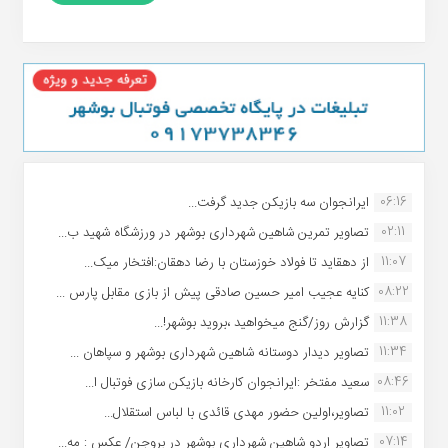
06:16
ایرانجوان سه بازیکن جدید گرفت...
02:11
تصاویر تمرین شاهین شهردارى بوشهر در ورزشگاه شهید ب...
11:07
از دهقاید تا فولاد خوزستان با رضا دهقان:افتخار میک...
08:22
کنایه عجیب امیر حسین صادقی پیش از بازی مقابل پارس ...
11:38
گزارش روز/گنج میخواهید ،بروید بوشهر!...
11:34
تصاویر دیدار دوستانه شاهین شهردارى بوشهر و سپاهان ...
08:46
سعید مفتخر :ایرانجوان کارخانه بازیکن سازی فوتبال ا...
11:02
تصاویر،اولین حضور مهدی قائدی با لباس استقلال...
07:14
تصاویر اردو شاهین شهرداری بوشهر در بروجن/ عکس : مه...