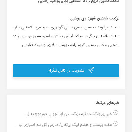
محمدحسین کریم زاده، اسماعیل بابایی،وحید رضایی
ترکیب شاهین شهرداری بوشهر:
سجاد بیرانوند ، حسن نجفی ، علی گودرزی ، مرتضی غلامعلی تبار ،
سعید غلامعلی بیگی ، میلاد فیاض بخش ، امیرحسین موسوی زاده
، محبی محبی ، متین کریم زاده ، بهمن سالاری و میلاد صارمی
عضویت در کانال تلگرام
خبر‌های مرتبط
خبر روز:بازگشت تیم بزرگسالان ایرانجوان خورموج به ل...
هفته بیست و هفتم لیگ پرتغال/ طارمی گل سه امتیازی پ...