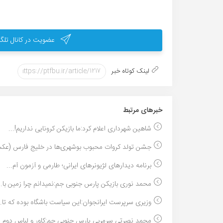
عضویت در کانال تلگر
لینک کوتاه خبر
خبر‌های مرتبط
شاهین شهرداری اعلام کرد:ما بازیکن کرونایی نداریم!...
جشن تولد کروات محبوب بوشهری‌ها در خلیج فارس (عکس
برنامه دیدارهای لژیونرهای ایرانی؛ طارمی و آزمون آم...
محمد نوری بازیکن پارس جنوبی جم:نمیدانم چرا زمین با..
وزیری سرپرست ایرانجوان:این سیاست باشگاه بوده که تا..
محمد نصرتی سرمربی پارس جنوبی جم:کاور و لباس دوم ند