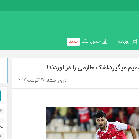
روزنامه
جدول لیگ
جدید
یم میگیرد،اشک طارمی را در آوردند!
تاریخ انتشار: 17 آگوست 2017
16
1
ب..
07