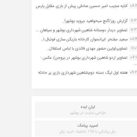
08:
کنایه عجیب امیر حسین صادقی پیش از بازی مقابل پارس
11:
گزارش روز/گنج میخواهید ،بروید بوشهر!...
11:
تصاویر دیدار دوستانه شاهین شهردارى بوشهر و سپاهان ...
08:
سعید مفتخر :ایرانجوان کارخانه بازیکن سازی فوتبال ا...
11:0
تصاویر،اولین حضور مهدی قائدی با لباس استقلال...
07:
تصاویر اردو شاهین شهرداری بوشهر در بروجن/ عکس :
..
09:
هفته اول لیگ دسته دوم،شاهین شهرداری بازی پر حادثه
لیان ایده
طراحی سایت در بوشهر
اسپید پیامک
پنل پیامکی با ۹۵٪ تخفیف خرید پنل