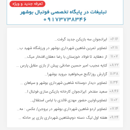
06:16
ایرانجوان سه بازیکن جدید گرفت...
02:11
تصاویر تمرین شاهین شهردارى بوشهر در ورزشگاه شهید ب...
11:07
از دهقاید تا فولاد خوزستان با رضا دهقان:افتخار میک...
08:22
کنایه عجیب امیر حسین صادقی پیش از بازی مقابل پارس ...
11:38
گزارش روز/گنج میخواهید ،بروید بوشهر!...
11:34
تصاویر دیدار دوستانه شاهین شهردارى بوشهر و سپاهان ...
08:46
سعید مفتخر :ایرانجوان کارخانه بازیکن سازی فوتبال ا...
11:02
تصاویر،اولین حضور مهدی قائدی با لباس استقلال...
07:14
تصاویر اردو شاهین شهرداری بوشهر در بروجن/ عکس : مه...
09:24
هفته اول لیگ دسته دوم،شاهین شهرداری بازی پر حادثه ...