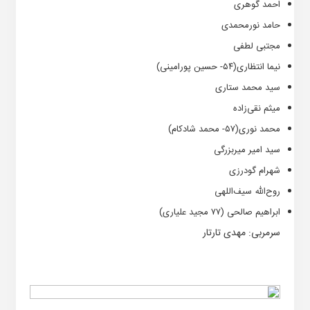
احمد گوهری
حامد نورمحمدی
مجتبی لطفی
نیما انتظاری(۵۴- حسین پورامینی)
سید محمد ستاری
میثم نقی‌زاده
محمد نوری(۵۷- محمد شادکام)
سید امیر میربزرگی
شهرام گودرزی
روح‌الله سیف‌اللهی
ابراهیم صالحی (۷۷ مجید علیاری)
سرمربی: مهدی تارتار