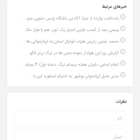
خبر‌های مرتبط
یادداشت وارده از جم/ آکادمی باشگاه پارس جنوبی جم؛ ...
ویسی بعد از کسب اولین امتیاز:یک توپ هم با هزار مکا...
محمد نجفی رئیس هیات فوتبال استان:به ایرانجوانی ها ...
گزارش روز:این هوادار نمونه،جمی ها در لیگ برتر الگو...
اعلام اسامی داوران هفته بیستم لیگ دسته اول/ 4 بوشه...
مدیر عامل ایرانجوان بوشهر :به احترام اسطوره این با...
نظرات