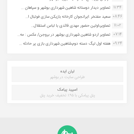
11:34
تصاویر دیدار دوستانه شاهین شهردارى بوشهر و سپاهان ...
08:46
سعید مفتخر :ایرانجوان کارخانه بازیکن سازی فوتبال ا...
11:02
تصاویر،اولین حضور مهدی قائدی با لباس استقلال...
07:14
تصاویر اردو شاهین شهرداری بوشهر در بروجن/ عکس : مه...
09:24
هفته اول لیگ دسته دوم،شاهین شهرداری بازی پر حادثه ...
لیان ایده
طراحی سایت در بوشهر
اسپید پیامک
پنل پیامکی با ۹۵٪ تخفیف خرید پنل