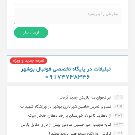
06:16
ایرانجوان سه بازیکن جدید گرفت...
02:11
تصاویر تمرین شاهین شهردارى بوشهر در ورزشگاه شهید ب...
11:07
از دهقاید تا فولاد خوزستان با رضا دهقان:افتخار میک...
08:22
کنایه عجیب امیر حسین صادقی پیش از بازی مقابل پارس ...
11:38
گزارش روز/گنج میخواهید ،بروید بوشهر!...