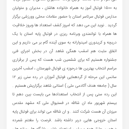
به ۱۵۰۰ فوتبال آموز به همراه خانواده هاشان ، مدیران و متولیان
مدارس فوتبال سرتاسر استان با حضور مقامات محلی وورزشی برگزار
گردید . نوید این می دهد که امروز کشف استعداد ها وبروز خلاقیت
ها همراه با توانمندی وبرنامه ریزی در فوتبال پایه استان با یک
دریچه و کریدوری امیدوارانه به سوی آینده گام بر می داریم و این
اتفاق مثبت هم امشب همگی شاهد آن در بخش اجرای فنی
جشنواره هستیم که برای ششمین شب هست که پس از برقراری
مراسم انتخاب بهترین ها درحوزه ی فوتبال شهرستان ، امشب آخرین
سانس این مرحله از گردهمایی فوتبال آموزان در رده سنی زیر ۱۲
سال ( جامعه هدف آکادمی ملی ) استانی شاهد برگزاریش هستیم .
این رده سنی پس از انتخاب استعدادها می بایست بین دهم تا
بیستم شهریور ماه ان شاالله در فستیوال ملی که مشهد مقدس
میزبان آن هست شرکت کنند . و ان شاالله می تواند برای فوتبال پایه
استان خزوجی هایی دربر داشته باشد .فرصت را مغتنم شمرده
درهمین جا از همه مربیان ، استعداد یابان ، باشگاه ها، رسانه ها ،