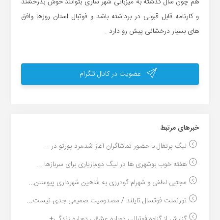
هم چون سال گذشته به میزبانی شهر ساری بتوانند خوش بدرخشند
و کارنامه قابل قبولی در برداشته باشد و فوتبال استان روزها وافق
های بسیار درخشانی پیش رو دارد .
عضویت در کانال تلگرام
خبر‌های مرتبط
لیگ پرتغال با حضور تماشاگران آغاز شد،برد پورتو در ...
هفته خوب بوشهری ها در لیگ دو،بازیاری برای سربازها ...
مجتبی لطفی و شهرام گودرزی به شاهین شهرداری پیوستن...
تورنمنت فوتسال تایلند / مصدومیت صمیمی جدی نیست...
گزارش از گناوه:فوتبال ، دوباره عشق ، دوباره زندگی+...