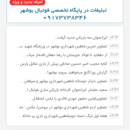
06:16
ایرانجوان سه بازیکن جدید گرفت...
02:11
تصاویر تمرین شاهین شهردارى بوشهر در ورزشگاه شهید ب...
11:07
از دهقاید تا فولاد خوزستان با رضا دهقان:افتخار میک...
08:22
کنایه عجیب امیر حسین صادقی پیش از بازی مقابل پارس ...
11:38
گزارش روز/گنج میخواهید ،بروید بوشهر!...
11:34
تصاویر دیدار دوستانه شاهین شهردارى بوشهر و سپاهان ...
08:46
سعید مفتخر :ایرانجوان کارخانه بازیکن سازی فوتبال ا...
11:02
تصاویر،اولین حضور مهدی قائدی با لباس استقلال...
07:14
تصاویر اردو شاهین شهرداری بوشهر در بروجن/ عکس : مه...
09:24
هفته اول لیگ دسته دوم،شاهین شهرداری بازی پر حادثه ...