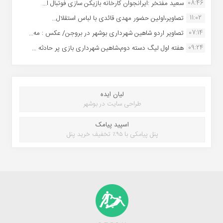
08:46
سعید مفتخر :ایرانجوان کارخانه بازیکن سازی فوتبال ا...
11:02
تصاویر،اولین حضور مهدی قائدی با لباس استقلال...
07:14
تصاویر اردو شاهین شهرداری بوشهر در بروجن/ عکس : مه...
09:24
هفته اول لیگ دسته دوم،شاهین شهرداری بازی پر حادثه ...
لیان ایده
طراحی سایت در بوشهر
اسپید پیامک
پنل پیامکی با ۹۵٪ تخفیف خرید پنل