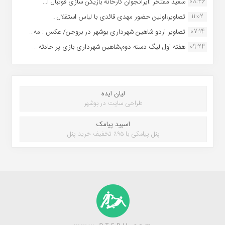
08:46
سعید مفتخر :ایرانجوان کارخانه بازیکن سازی فوتبال ا...
11:02
تصاویر،اولین حضور مهدی قائدی با لباس استقلال...
07:14
تصاویر اردو شاهین شهرداری بوشهر در بروجن/ عکس : مه...
09:24
هفته اول لیگ دسته دوم،شاهین شهرداری بازی پر حادثه ...
لیان ایده
طراحی سایت در بوشهر
اسپید پیامک
پنل پیامکی با ۹۵٪ تخفیف خرید پنل