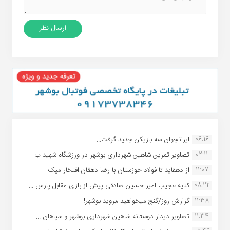
06:16
ایرانجوان سه بازیکن جدید گرفت...
02:11
تصاویر تمرین شاهین شهردارى بوشهر در ورزشگاه شهید ب...
11:07
از دهقاید تا فولاد خوزستان با رضا دهقان:افتخار میک...
08:22
کنایه عجیب امیر حسین صادقی پیش از بازی مقابل پارس ...
11:38
گزارش روز/گنج میخواهید ،بروید بوشهر!...
11:34
تصاویر دیدار دوستانه شاهین شهردارى بوشهر و سپاهان ...