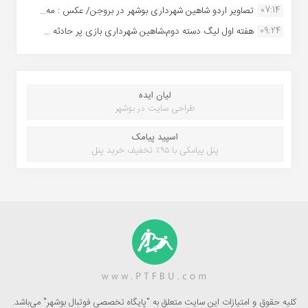
07:14
تصاویر اردو شاهین شهرداری بوشهر در بروجن/ عکس : مه...
09:24
هفته اول لیگ دسته دوم،شاهین شهرداری بازی پر حادثه ...
لیان ایده
طراحی سایت در بوشهر
اسپید پیامک
پنل پیامکی با ۹۵٪ تخفیف خرید پنل
کلیه حقوق و امتیازات این سایت متعلق به "پایگاه تخصصی فوتبال بوشهر" می‌باشد.