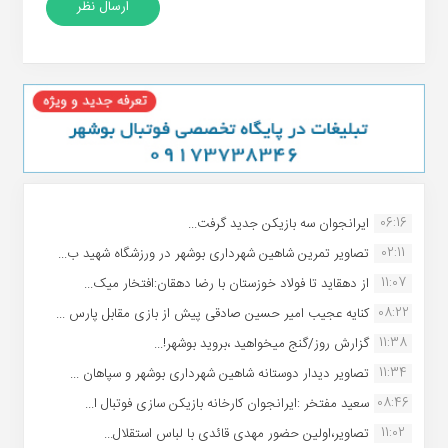
06:16
ایرانجوان سه بازیکن جدید گرفت...
02:11
تصاویر تمرین شاهین شهردارى بوشهر در ورزشگاه شهید ب...
11:07
از دهقاید تا فولاد خوزستان با رضا دهقان:افتخار میک...
08:22
کنایه عجیب امیر حسین صادقی پیش از بازی مقابل پارس ...
11:38
گزارش روز/گنج میخواهید ،بروید بوشهر!...
11:34
تصاویر دیدار دوستانه شاهین شهردارى بوشهر و سپاهان ...
08:46
سعید مفتخر :ایرانجوان کارخانه بازیکن سازی فوتبال ا...
11:02
تصاویر،اولین حضور مهدی قائدی با لباس استقلال...