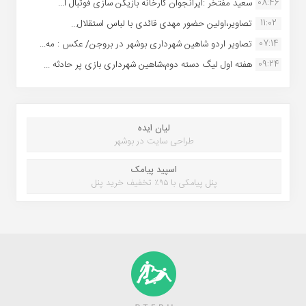
08:46
سعید مفتخر :ایرانجوان کارخانه بازیکن سازی فوتبال ا...
11:02
تصاویر،اولین حضور مهدی قائدی با لباس استقلال...
07:14
تصاویر اردو شاهین شهرداری بوشهر در بروجن/ عکس : مه...
09:24
هفته اول لیگ دسته دوم،شاهین شهرداری بازی پر حادثه ...
لیان ایده
طراحی سایت در بوشهر
اسپید پیامک
پنل پیامکی با ۹۵٪ تخفیف خرید پنل