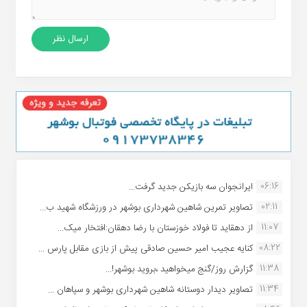
06:16
ایرانجوان سه بازیکن جدید گرفت...
02:11
تصاویر تمرین شاهین شهردارى بوشهر در ورزشگاه شهید ب...
11:07
از دهقاید تا فولاد خوزستان با رضا دهقان:افتخار میک...
08:22
کنایه عجیب امیر حسین صادقی پیش از بازی مقابل پارس ...
11:38
گزارش روز/گنج میخواهید ،بروید بوشهر!...
11:34
تصاویر دیدار دوستانه شاهین شهردارى بوشهر و سپاهان ...