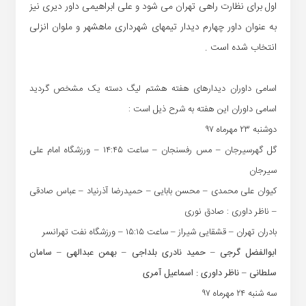
اول برای نظارت راهی تهران می شود و علی ابراهیمی داور دیری نیز
به عنوان داور چهارم دیدار تیمهای شهرداری ماهشهر و ملوان انزلی
انتخاب شده است .
اسامی داوران دیدارهای هفته هشتم لیگ دسته یک مشخص گردید
اسامی داوران این هفته به شرح ذیل است :
دوشنبه ۲۳ مهرماه ۹۷
گل گهرسیرجان – مس رفسنجان – ساعت ۱۴:۴۵ – ورزشگاه امام علی
سیرجان
کیوان علی محمدی – محسن بابایی – حمیدرضا آذرنیاد – عباس صادقی
– ناظر داوری : صادق نوری
بادران تهران – قشقایی شیراز – ساعت ۱۵:۱۵ – ورزشگاه نفت تهرانسر
ابوالفضل گرجی – حمید نادری بلداجی – بهمن عبدالهی – سامان
سلطانی – ناظر داوری : اسماعیل آمری
سه شنبه ۲۴ مهرماه ۹۷