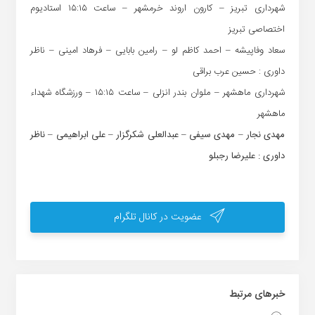
شهرداری تبریز – کارون اروند خرمشهر – ساعت ۱۵:۱۵ استادیوم
اختصاصی تبریز
سعاد وفاپیشه – احمد کاظم لو – رامین بابایی – فرهاد امینی – ناظر
داوری : حسین عرب براقی
شهرداری ماهشهر – ملوان بندر انزلی – ساعت ۱۵:۱۵ – ورزشگاه شهداء
ماهشهر
مهدی نجار – مهدی سیفی – عبدالعلی شکرگزار – علی ابراهیمی – ناظر
داوری : علیرضا رجبلو
عضویت در کانال تلگرام
خبر‌های مرتبط