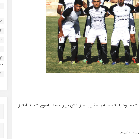
22
...
38
34
46
2
14
مه.
24
...
به گزارش فوتبال بوشهر شاهین بندر عامری که راهی یاسوج شده بود با نتیجه ۲بر۱ مغلوب میزبانش بویر احمد یاسوج شد تا امتیاز
راحت داشت.