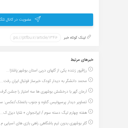
عضویت در کانال تلگر
لینک کوتاه خبر
خبر‌های مرتبط
رزاقپور زننده یکی از گلهای دربی استان بوشهر:پاشازا...
محمد دانشگر به دیدار کودک خبرساز فوتبال ایران رفت...
آرمان گهر با درخشش بوشهری ها سه امتیاز را جشن گرفت
تصاویر دیدار پرسپولیس گناوه و جنوب باغملک/عکس: سرو
هفته چهارم لیگ دسته سوم / ایرانجوان 0 شایا دیزل ک...
گلر بوشهری بدون تیم باشگاهی راهی بازی های آسیایی م..