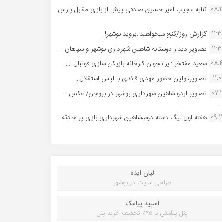
08:
کنایه عجیب امیر حسین صادقی پیش از بازی مقابل پارس
11:
گزارش روز/گنج میخواهید ،بروید بوشهر!...
11:
تصاویر دیدار دوستانه شاهین شهردارى بوشهر و سپاهان ...
08:
سعید مفتخر :ایرانجوان کارخانه بازیکن سازی فوتبال ا...
11:0
تصاویر،اولین حضور مهدی قائدی با لباس استقلال...
07:
تصاویر اردو شاهین شهرداری بوشهر در بروجن/ عکس :
..
09:
هفته اول لیگ دسته دوم،شاهین شهرداری بازی پر حادثه
لیان ایده
طراحی سایت در بوشهر
اسپید پیامک
پنل پیامکی با ۹۵٪ تخفیف خرید پنل