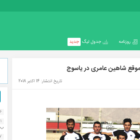
روزنامه
جدول لیگ
جدید
قع شاهین عامری در یاسوج
تاریخ انتشار: 14 اکتبر 2018
16
1
ب..
07