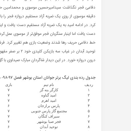
دفاعی فجر نگذاشت سیدامیرحسین موسوی و محمدامین حسینی ب
دقیقه موسوی از روی یک ضربه آزاد مستقیم دروازه فجر را باز
کرد. در ادامه امید به یک ضربه آزاد مستقیم دست یافت و این
دست یافت اما اینبار سنگربان فجر موفق‌تر از موسوی عمل ک
خط دفاعی حریف رها شدند وضعیت بازی هم تغییر کرد. فرشاد 
توحید آبدان در غیا
درون دروازه خورد. در این دیدار شاگردان مبارک صیداوی با گ
جدول رده بندی لیگ برتر جوانان استان بوشهر فصل ۹۷-۹۸- هفته هشتم
ردیف
نام تیم
بازی
۱
کارگر بنه گز
۷
۲
امید گناوه
۷
۳
امید اهرم
۷
۴
پارس برازجان
۶
۵
مجتمع گاز پارس جنوبی
۷
۶
سیراف کنگان
۷
۷
فجر صبا بوشهر
۷
۸
توحید آبدان
۶