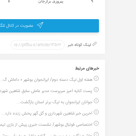
۹
پیروزی برازجان
۸
عضویت در کانال تلگر
لینک کوتاه خبر
خبر‌های مرتبط
هفته اول لیگ دسته دوم/ ایرانجوان بوشهر ۰ داماش گ...
پست کنایه آمیز سرپرست مدیر عاملی سابق شاهین شهردار
جوانان ایرانجوان به لیگ برتر استان بازگشت...
آخرین خبر:شاهین شهرداری و گل گهر پخش زنده دارد...
اختصاصی فوتبال بوشهر/ نشست خبری پیش از بازی تیمها
حاشیه نگاری برد پرسپولیس گناوه مقابل حریف آبی پوش:.