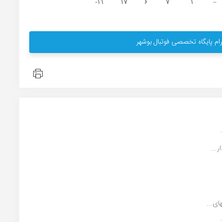
۱۱-
۱۷
۶
۷
۱
–
ام پایگاه تخصصی فوتبال بوشهر
...
ی...
..