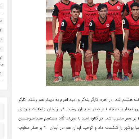
22
...
38
34
46
2
14
مه.
24
...
هشتم شد. در اهرم کارگر بنه‌گز و امید اهرم به دیدار هم رفتند. کارگر
در این بازی پیروز شد تا به صدرنشینی خود ادامه بدهد. این دیدار با نتیجه ۱ بر صفر به پایان رسید. در برازجان وضعیت پیروزی
هم‌چنان وخیم است. این تیم که میزبان سیراف کنگان بود و ۲ بر صفر مغلوب شد. در گناوه امید با ضربات آزاد مستقیم سیدامیرحسین
موسوی جشن پیروزی گرفت. نماینده گناوه ۲ بر صفر فجر صبا بوشهر را شکست داد و توحید آبدان هم در آبدان ۲ بر صفر مغلوب