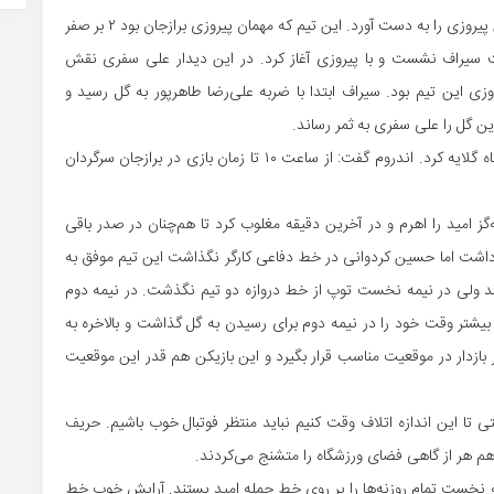
سراف در غیاب چند بازیکن و در حضور مربی جدید خود اولین پیروزی را به دست آورد. این تیم که مهمان پیروزی برازجان بود ۲ بر صفر
سیراف نشست و با پیروزی آغاز کرد. در این دیدار علی سفری نقش
ی این تیم بود. سیراف ابتدا با ضربه علی‌رضا طاهرپور به گل رسید و
ن گل را علی سفری به ثمر رساند.
محمد اندروم در پایان این بازی از میزبان به دلیل نبود خوابگاه گلایه کرد. اندروم گفت: از ساعت ۱۰ تا زمان بازی در برازجان سرگردان
ه‌گز امید را اهرم و در آخرین دقیقه مغلوب کرد تا هم‌چنان در صدر باقی
داشت اما حسین کردوانی در خط دفاعی کارگر نگذاشت این تیم موفق به
شد ولی در نیمه نخست توپ از خط دروازه دو تیم نگذشت. در نیمه دوم
 بیشتر وقت خود را در نیمه دوم برای رسیدن به گل گذاشت و بالاخره به
ازدار در موقعیت مناسب قرار بگیرد و این بازیکن هم قدر این موقعیت
تی تا این اندازه اتلاف وقت کنیم نباید منتظر فوتبال خوب باشیم. حریف
 هم هر از گاهی فضای ورزشگاه را متشنج می‌کردند.
مه نخست تمام روزنه‌ها را بر روی خط حمله امید بستند. آرایش خوب خط