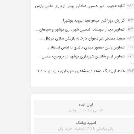
08:
کنایه عجیب امیر حسین صادقی پیش از بازی مقابل پارس
11:
گزارش روز/گنج میخواهید ،بروید بوشهر!...
11:
تصاویر دیدار دوستانه شاهین شهردارى بوشهر و سپاهان ...
08:
سعید مفتخر :ایرانجوان کارخانه بازیکن سازی فوتبال ا...
11:0
تصاویر،اولین حضور مهدی قائدی با لباس استقلال...
07:
تصاویر اردو شاهین شهرداری بوشهر در بروجن/ عکس :
..
09:
هفته اول لیگ دسته دوم،شاهین شهرداری بازی پر حادثه
لیان ایده
طراحی سایت در بوشهر
اسپید پیامک
پنل پیامکی با ۹۵٪ تخفیف خرید پنل