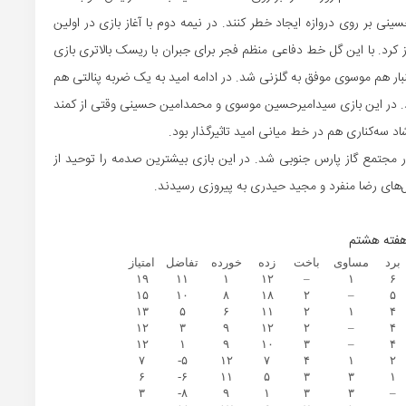
ر روی دروازه ایجاد خطر کنند. در نیمه دوم با آغاز بازی در اولین
 کرد. با این گل خط دفاعی منظم فجر برای جبران با ریسک بالاتری بازی
بار هم موسوی موفق به گلزنی شد. در ادامه امید به یک ضربه پنالتی هم
رد. در این بازی سیدامیرحسین موسوی و محمدامین حسینی وقتی از کمند
سه‌کناری هم در خط میانی امید تاثیرگذار بود.
ب سه بازیکن کلیدی خود ۲ بر صفر مقهور مجتمع گاز پارس جنوبی شد. در این بازی بیشترین صدمه را توحید از
ل‌های رضا منفرد و مجید حیدری به پیروزی رسیدند.
برد
مساوی
باخت
زده
خورده
تفاضل
امتیاز
۱۹
۱۱
۱
۱۲
–
۱
۶
۱۵
۱۰
۸
۱۸
۲
–
۵
۱۳
۵
۶
۱۱
۲
۱
۴
۱۲
۳
۹
۱۲
۲
–
۴
۱۲
۱
۹
۱۰
۳
–
۴
۷
۵-
۱۲
۷
۴
۱
۲
۶
۶-
۱۱
۵
۳
۳
۱
۳
۸-
۹
۱
۳
۳
–