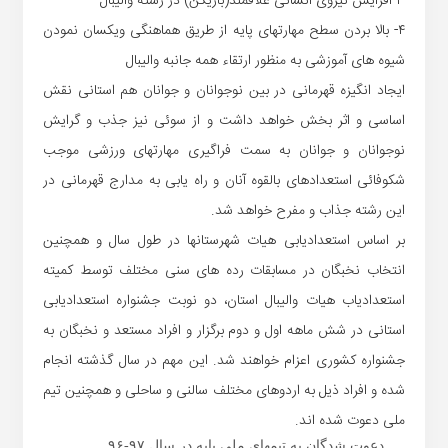
۳-افزایش نیروی انسانی علاقمند(بازیکن) در رشته والیبال
۴-
بالا بردن
س
طح مهارتهای پایه از طریق هماهنگی
و
یکسان
نمودن
شیوه های آموزشی به منظور ارتقاء همه جانبه وا
ل
یبال
ایجاد انگیزه ق
ه
رمانی در بین نوجوانان و جوانان هم استانی نقش
اساسی و اثر بخش خواهد داشت و از سوئی نیز جذب و گرایش
نوجوانان و جوانان به سمت فراگیری مهارتهای ورزشی موجب
شکوفائی استعدادهای بالقوه آنان و راه یابی به مدارج قهرمانی در
این رشته جذاب و مفرح خواهد شد.
بر اساس استعدادیابی هیات شهرستانها در طول سال و همچنین
انتخاب نخبگان در مسابقات رده های سنی مختلف توسط کمیته
استعدادیاب هیات والیبال استان، دو نوبت جشنواره استعدادیابی
استانی در شش ماهه اول و دوم برگزار و افراد مستعد و نخبگان به
جشنواره کشوری اعزام
خواهند شد
. این مهم در سال گذشته انجام
شده و افراد ذی
ل به اردوهای مختلف سالنی و ساحلی
و همچنین تیم
ملی دعوت شده
اند.
دعوت شدگان به تیمهای ملی پایه در سال ۹۷-۹۶