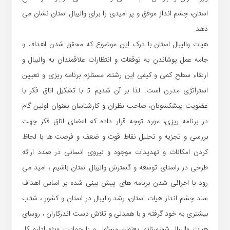
استان، چشم انداز موفق و پر امیدی را برای والیبال استان نشان می
دهد.
هیات والیبال استان با درک این موضوع که محقق شدن اهداف و
جامه عمل پوشاندن به توقعات و انتظارات علاقمندان به والیبال و
ارتقاء سطح کمی و کیفی این رشته، مستلزم برنامه ریزی و تعیین
استراتژی
مدرن است. لذا بر آن شدیم تا با تشکیل اتاق فکر با
عضویت پیشکسوتان، صاحب نظران و کارشناسان بعنوان اولین گام
در برنامه ریزی، مورد توجه قرار داده که اعضای اتاق فکر جهت
بررس
ی و تجزیه و تحلیل نقاط قوت و ضعف
و فرصت ها با لحاظ
کردن امکانات و تهدیدات موجود و نیروی انسانی در صدد ارائه
طرحی در راستای توسعه و گسترش والیبال استان
باشیم ،
امید می
رود با اجرائی شدن برنامه های پیش بینی شده بر اساس اهداف
سند چشم انداز
هیات استان، رشد والیبال در استان
و کشور
، شتاب
بیشتری به خود گرفته و با همدلی و تلاش دست اندرکاران ، روسای
هیات والیبال شهرستانها بعنوان مسئول و با حمایت ویژه اداره کل