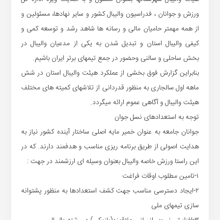
ورزش و جوانان ، فدراسیون والیبال کشور و سایر نهادها، مسئولین و
از همه مهمتر حامیان مالی و رسانه ها شاهد رشد و توسعه کمی
و
کیفی والیبال استان و تبدیل شدن
به یکی از مدعیان والیبال
در
بخش ساحلی و
سالنی و
حضور در جمع تیمهای برتر ایران باشیم.
بنابراین گزارش فوق بخشی از عملکرد هیئت والیبال استان در شش
ماهه اول سالجاری به منظور قدردانی از تلاشهای کمیته های مختلف
هیئت والیبال و آگاهی عموم ارائه میگردد.
توجه
به استعدادهای نسل جوا
ن
جوانان جامعه به عنوان خمیر مایه اصلی ساختار آینده کشور نیاز به
هدایت اصولی از طریق برنامه ریزی مناسب و هدفمند دار
ن
د. که در
این راستا ورزش خاصه والیبال بعنوان وسیله ای ارزشمند در جهت :
۱-تامین مطلوب اوقات فراغت
۲-ایجاد دسترسی مناسب جهت کشف استعدادها به منظور پشتوانه
سازی تیمهای ملی