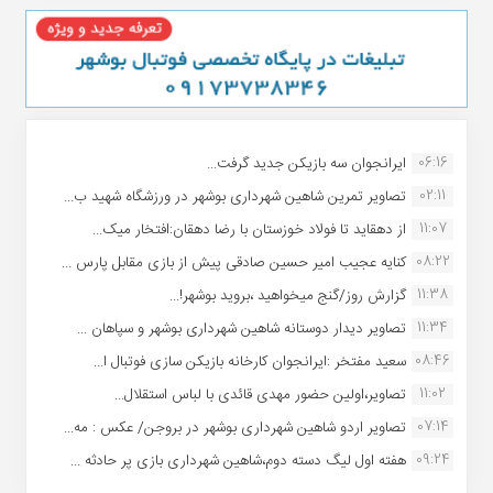
06:16
ایرانجوان سه بازیکن جدید گرفت...
02:11
تصاویر تمرین شاهین شهردارى بوشهر در ورزشگاه شهید ب...
11:07
از دهقاید تا فولاد خوزستان با رضا دهقان:افتخار میک...
08:22
کنایه عجیب امیر حسین صادقی پیش از بازی مقابل پارس ...
11:38
گزارش روز/گنج میخواهید ،بروید بوشهر!...
11:34
تصاویر دیدار دوستانه شاهین شهردارى بوشهر و سپاهان ...
08:46
سعید مفتخر :ایرانجوان کارخانه بازیکن سازی فوتبال ا...
11:02
تصاویر،اولین حضور مهدی قائدی با لباس استقلال...
07:14
تصاویر اردو شاهین شهرداری بوشهر در بروجن/ عکس : مه...
09:24
هفته اول لیگ دسته دوم،شاهین شهرداری بازی پر حادثه ...