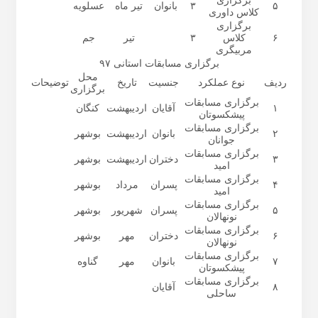
برگزاری
۵
۳
بانوان
تیر ماه
عسلویه
کلاس داوری
برگزاری
۶
کلاس
۳
تیر
جم
مربیگری
برگزاری مسابقات استانی
۹۷
محل
ردیف
نوع عملکرد
جنسیت
تاریخ
توضیحات
برگزاری
برگزاری مسابقات
۱
آقایان
اردیبهشت
کنگان
پیشکسوتان
برگزاری مسابقات
۲
بانوان
اردیبهشت
بوشهر
جوانان
برگزاری مسابقات
۳
دختران
اردیبهشت
بوشهر
امید
برگزاری مسابقات
۴
پسران
مرداد
بوشهر
امید
برگزاری مسابقات
۵
پسران
شهریور
بوشهر
نونهالان
برگزاری مسابقات
۶
دختران
مهر
بوشهر
نونهالان
برگزاری مسابقات
۷
بانوان
مهر
گناوه
پیشکسوتان
برگزاری مسابقات
۸
آقایان
ساحلی