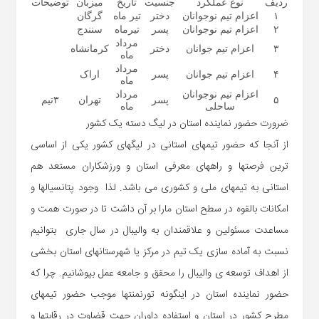
ردیف
نوع عملکرد
جنسیت
تاریخ
میزبان
توضیحات
۱
اعزام تیم نوجوانان
دختر
تیر ماه
گرگان
۲
اعزام تیم نوجوانان
پسر
تیرماه
سنندج
مرداد
۳
اعزام تیم جوانان
دختر
کرمانشاه
ماه
مرداد
۴
اعزام تیم جوانان
پسر
اراک
ماه
اعزام تیم نوجوانان
مرداد
۵
پسر
تهران
۳تیم
ساحلی
ماه
ضرورت حضور نماینده استان در لیگ
دسته
یک کشور
ا
ز
آنجا که حضور تیمهای
استانی در لیگهای کشور یکی از اساسی
ترین فرصتها و راههای معرفی استان و ورزشکاران مستعد هم
استانی به تیمهای ملی و کشوری می باشد. لذا وجود پتانسیالها و
امکانات بالقوه در سطح استان مارا بر آن داشت تا در صورت همت و
مساعدت مسئولین و علاقمندان به والیبال در سال جاری بتوانیم
نسبت به آماده سازی یک تیم در مرکز
یا شهرستانهای
استان بخشی
از اهداف توسعه ی والیبال را محقق و جامعه عمل بپوشانیم. چرا که
حضور نماینده استان در اینگونه تورنمنتها موجب حضور تیمهای
مطرح کشور در استان و استفاده داوران جهت قضاوت در رقابتها و