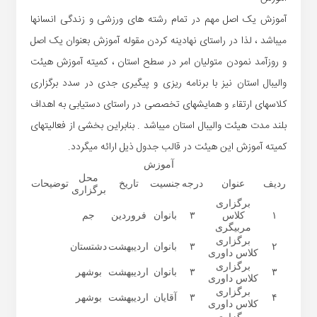
آموزش یک اصل مهم در تمام رشته های ورزشی و زندگی انسانها
میباشد ، لذا در راستای نهادینه کردن مقوله آموزش بعنوان یک اصل
و روزآمد نمودن متولیان امر در سطح استان ، کمیته آموزش هیئت
والیبال استان نیز با برنامه ریزی و پیگیری جدی در سدد برگزاری
کلاسهای ارتقاء و همایشهای تخصصی در راستای دستیابی به
اهداف
بلند مدت هیئت والیبال استان میباشد . بنابراین بخشی از فعالیتهای
کمیته آموزش این هیئت در قالب
جدول ذیل ارائه میگردد.
آموزش
محل
ردیف
عنوان
درجه
جنسیت
تاریخ
توضیحات
برگزاری
برگزاری
۱
کلاس
۳
بانوان
فروردین
جم
مربیگری
برگزاری
۲
۳
بانوان
اردیبهشت
دشتستان
کلاس داوری
برگزاری
۳
۳
بانوان
اردیبهشت
بوشهر
کلاس داوری
برگزاری
۴
۳
آقایان
اردیبهشت
بوشهر
کلاس داوری