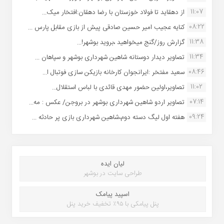
11:07
از دهقاید تا فولاد خوزستان با رضا دهقان:افتخار میک...
08:22
کنایه عجیب امیر حسین صادقی پیش از بازی مقابل پارس ...
11:38
گزارش روز/گنج میخواهید ،بروید بوشهر!...
11:34
تصاویر دیدار دوستانه شاهین شهردارى بوشهر و سپاهان ...
08:46
سعید مفتخر :ایرانجوان کارخانه بازیکن سازی فوتبال ا...
11:02
تصاویر،اولین حضور مهدی قائدی با لباس استقلال...
07:14
تصاویر اردو شاهین شهرداری بوشهر در بروجن/ عکس : مه...
09:24
هفته اول لیگ دسته دوم،شاهین شهرداری بازی پر حادثه ...
لیان ایده
طراحی سایت در بوشهر
اسپید پیامک
پنل پیامکی با ۹۵٪ تخفیف خرید پنل