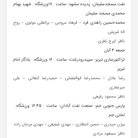
نفت مسجدسلیمان- پدیده مشهد‏‏- ساعت : ‏۱۷ورزشگاه: شهید بهنام
‏محمدی مسجد سلیمان
محمدحسین زاهدی فرد
– فرهاد مروجی – براتعلی مولوی – روح
اله شریفی
ناظر: ایرج نظری
جمعه ۴ آبان
تراکتورسازی تبریز- سپیدرودرشت‏- ساعت : ‏۱۶‏ ورزشگاه: یادگار امام
تبریز
رضا عادل – محمدرضا ابوالفضلی – حمیدرضا کنعانی – علی
میرغفاری
ناظر: محمود رفیعی
پارس جنوبی جم- صنعت نفت ‏آبادان‏- ساعت : ‏۱۶:۴۵‏ ورزشگاه:
تختی جم
بیژن حیدری – حسن انتظاری – مهدی شفیعی – مهدی مرجان زاده
ناظر: مسعود مرادی