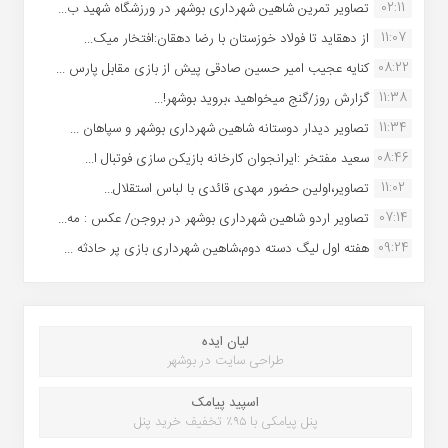
02:11
تصاویر تمرین شاهین شهردارى بوشهر در ورزشگاه شهید ب...
11:07
از دهقاید تا فولاد خوزستان با رضا دهقان:افتخار میک...
08:22
کنایه عجیب امیر حسین صادقی پیش از بازی مقابل پارس ...
11:38
گزارش روز/گنج میخواهید ،بروید بوشهر!...
11:34
تصاویر دیدار دوستانه شاهین شهردارى بوشهر و سپاهان ...
08:46
سعید مفتخر :ایرانجوان کارخانه بازیکن سازی فوتبال ا...
11:02
تصاویر،اولین حضور مهدی قائدی با لباس استقلال...
07:14
تصاویر اردو شاهین شهرداری بوشهر در بروجن/ عکس : مه...
09:24
هفته اول لیگ دسته دوم،شاهین شهرداری بازی پر حادثه ...
لیان ایده
طراحی سایت در بوشهر
اسپید پیامک
پنل پیامکی با ۹۵٪ تخفیف خرید پنل