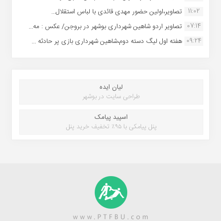
11:02
تصاویر،اولین حضور مهدی قائدی با لباس استقلال...
07:14
تصاویر اردو شاهین شهرداری بوشهر در بروجن/ عکس : مه...
09:24
هفته اول لیگ دسته دوم،شاهین شهرداری بازی پر حادثه ...
لیان ایده
طراحی سایت در بوشهر
اسپید پیامک
پنل پیامکی با ۹۵٪ تخفیف خرید پنل