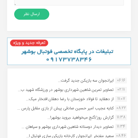
06:16
ایرانجوان سه بازیکن جدید گرفت...
02:11
تصاویر تمرین شاهین شهردارى بوشهر در ورزشگاه شهید ب...
11:07
از دهقاید تا فولاد خوزستان با رضا دهقان:افتخار میک...
08:22
کنایه عجیب امیر حسین صادقی پیش از بازی مقابل پارس ...
11:38
گزارش روز/گنج میخواهید ،بروید بوشهر!...
11:34
تصاویر دیدار دوستانه شاهین شهردارى بوشهر و سپاهان ...
08:46
سعید مفتخر :ایرانجوان کارخانه بازیکن سازی فوتبال ا...