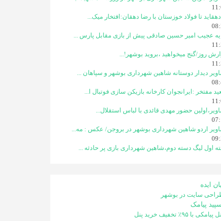
11:
دهقاید تا فولاد خوزستان با رضا دهقان:افتخار میک...
08:
یه عجیب امیر حسین صادقی پیش از بازی مقابل پارس ...
11:
رش روز/گنج میخواهید ،بروید بوشهر!...
11:
ویر دیدار دوستانه شاهین شهردارى بوشهر و سپاهان ...
08:
د مفتخر :ایرانجوان کارخانه بازیکن سازی فوتبال ا...
11:
ویر،اولین حضور مهدی قائدی با لباس استقلال...
07:
ویر اردو شاهین شهرداری بوشهر در بروجن/ عکس : مه...
09:
ه اول لیگ دسته دوم،شاهین شهرداری بازی پر حادثه ...
ان ایده
راحی سایت در بوشهر
سپید پیامک
 پیامکی با ۹۵٪ تخفیف خرید پنل