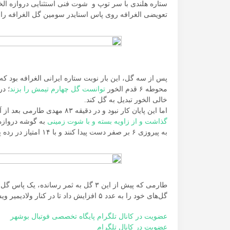
ستاره هلندی با سر توپ و شوت فنی استثنایی دروازه الخور 
تعویضی الغرافه روی پاس اسنایدر سومین گل الغرافه را ب
محوطه ۶ قدم الخور
توانست گل چهارم تیمش را بزند
خالی الخور تبدیل به گل کند.
اما این پایان کار نبود و در دقیقه ۸۳ مهدی طارمی بعد از آنکه پاس ویس را دریافت کرد،
گذاشت و از زاویه بسته و با شوت زمینی
به گوشه دروازه 
به پیروزی ۶ بر صفر دست پیدا کنند و با ۱۴ امتیاز در رده پنجم جدول لیگ ستارگان قطر قرار بگیرند.
طارمی که پیش از این ۳ گل به ثمر رسانده
گل‌های خود را به عدد ۵ افزایش داد تا در کنار ولادیمیر ویس، جزو برترین گلزنان فصل الغرافه باشد.
عضویت در کانال تلگرام پایگاه تخصصی فوتبال بوشهر
عضویت در کانال تلگرام