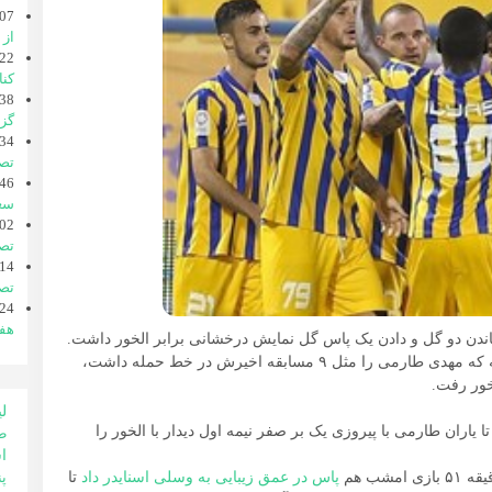
07
از 
22
کنا
38
گزا
34
تصا
46
سعی
02
تصا
14
تصا
24
هفت
اندن دو گل و دادن یک پاس گل نمایش درخشانی برابر الخور داشت.
در ادامه بازی‌های هفته دهم لیگ ستارگان قطر تیم الغرافه که مهدی طارمی را مثل ۹ مسابقه اخیرش در خط حمله داشت،
خور رفت.
لی
به ثمر رساند تا یاران طارمی با پیروزی یک بر صفر نیمه اول دیدار با الخور را
ط
ا
پنل
شب هم
پاس در عمق زیبایی به وسلی اسنایدر داد
تا