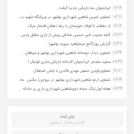
06:16
ایرانجوان سه بازیکن جدید گرفت...
02:11
تصاویر تمرین شاهین شهردارى بوشهر در ورزشگاه شهید ب...
11:07
از دهقاید تا فولاد خوزستان با رضا دهقان:افتخار میک...
08:22
کنایه عجیب امیر حسین صادقی پیش از بازی مقابل پارس ...
11:38
گزارش روز/گنج میخواهید ،بروید بوشهر!...
11:34
تصاویر دیدار دوستانه شاهین شهردارى بوشهر و سپاهان ...
08:46
سعید مفتخر :ایرانجوان کارخانه بازیکن سازی فوتبال ا...
11:02
تصاویر،اولین حضور مهدی قائدی با لباس استقلال...
07:14
تصاویر اردو شاهین شهرداری بوشهر در بروجن/ عکس : مه...
09:24
هفته اول لیگ دسته دوم،شاهین شهرداری بازی پر حادثه ...
لیان ایده
طراحی سایت در بوشهر