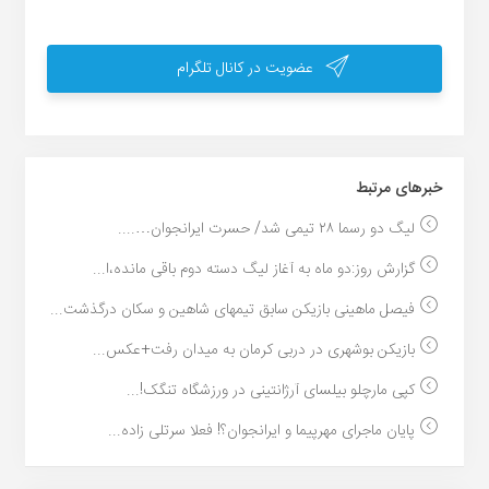
عضویت در کانال تلگرام
خبر‌های مرتبط
لیگ دو رسما ۲۸ تیمی شد/ حسرت ایرانجوان…....
گزارش روز:دو ماه به آغاز لیگ دسته دوم باقی مانده،ا...
فیصل ماهینی بازیکن سابق تیمهای شاهین و سکان درگذشت...
بازیکن بوشهری در دربی کرمان به میدان رفت+عکس...
کپی مارچلو بیلسای آرژانتینی در ورزشگاه تنگک!...
پایان ماجرای مهرپیما و ایرانجوان؟! فعلا سرتلی زاده...