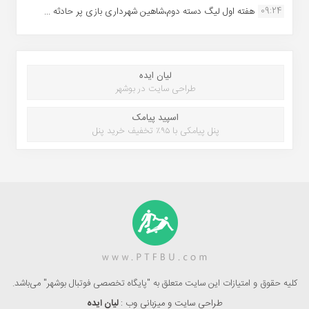
09:24
هفته اول لیگ دسته دوم،شاهین شهرداری بازی پر حادثه ...
لیان ایده
طراحی سایت در بوشهر
اسپید پیامک
پنل پیامکی با ۹۵٪ تخفیف خرید پنل
کلیه حقوق و امتیازات این سایت متعلق به "پایگاه تخصصی فوتبال بوشهر" می‌باشد.
طراحی سایت و میزبانی وب :
لیان ایده