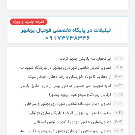
06:16
ایرانجوان سه بازیکن جدید گرفت...
02:11
تصاویر تمرین شاهین شهردارى بوشهر در ورزشگاه شهید ب...
11:07
از دهقاید تا فولاد خوزستان با رضا دهقان:افتخار میک...
08:22
کنایه عجیب امیر حسین صادقی پیش از بازی مقابل پارس ...
11:38
گزارش روز/گنج میخواهید ،بروید بوشهر!...
11:34
تصاویر دیدار دوستانه شاهین شهردارى بوشهر و سپاهان ...
08:46
سعید مفتخر :ایرانجوان کارخانه بازیکن سازی فوتبال ا...
11:02
تصاویر،اولین حضور مهدی قائدی با لباس استقلال...
07:14
تصاویر اردو شاهین شهرداری بوشهر در بروجن/ عکس : مه...