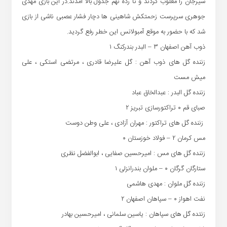
سیرجان را مغلوب کردند و تا رده نهم جدول بالا آمدند.در این بازی مهدی
جوهری سرپرست زحمتکش شاهینی ها دچار فشار عصبی ناشی از بازی
شد که با حضور به موقع آمبولانس این خطر رفع گردید.
ذوب آهن اصفهان ۳ – البدر بندرکنگ ۱
زننده گل های ذوب آهن : گل علیرضا قادری ، مرتضی استکی ، علی
میش مست
زننده گل البدر : عبدالخاق عباد
صبای قم ۰ تراکتورسازی تبریز ۲
زننده گل های تراکتور : مهران آزادی ، علی وطن دوست
مس کرمان ۲ – فولاد خوزستان ۰
زننده گل های مس : امیرحسین صفایی ، ابوالفضل نظری
ستارگان گرگان ۰ – ملوان بندرانزلی ۱
زننده گل ملوان : مهدی هاشمی
نفت اهواز ۰ – سپاهان اصفهان ۲
زنتده گل های سپاهان : یاسین سلمانی ، امیرحسین بهادر